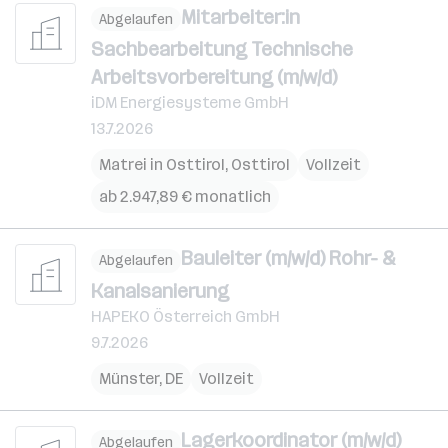
Mitarbeiter:in
Abgelaufen
Sachbearbeitung Technische
Arbeitsvorbereitung (m/w/d)
iDM Energiesysteme GmbH
13.7.2026
Matrei in Osttirol
,
Osttirol
Vollzeit
ab 2.947,89 € monatlich
Bauleiter (m/w/d) Rohr- &
Abgelaufen
Kanalsanierung
HAPEKO Österreich GmbH
9.7.2026
Münster
,
DE
Vollzeit
Lagerkoordinator (m/w/d)
Abgelaufen