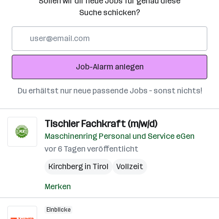
Sollen wir dir neue Jobs für genau diese
Suche schicken?
E-
Mail-
Adresse
Job-Alarm anlegen
Du erhältst nur neue passende Jobs – sonst nichts!
Tischler Fachkraft (m/w/d)
Maschinenring Personal und Service eGen
vor 6 Tagen veröffentlicht
Kirchberg in Tirol
Vollzeit
Merken
Einblicke