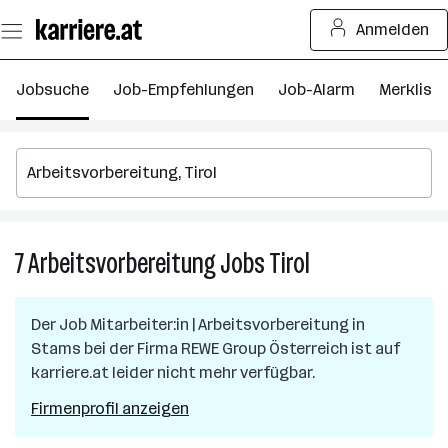
Zum
Anmelden
Seiteninhalt
springen
Jobsuche
Job-Empfehlungen
Job-Alarm
Merkliste
7
Arbeitsvorbereitung
Jobs
Tirol
7
Arbeitsvorbereitu
Jobs
Der Job
Mitarbeiter:in | Arbeitsvorbereitung
in
in
Stams
bei der Firma
REWE Group Österreich
ist auf
Tirol
karriere.at leider nicht mehr verfügbar.
Firmenprofil anzeigen