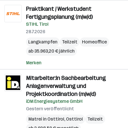
Praktikant / Werkstudent
Fertigungsplanung (m/w/d)
STIHL Tirol
28.7.2026
Langkampfen
Teilzeit
Homeoffice
ab 35.963,20 € jährlich
Merken
Mitarbeiter:in Sachbearbeitung
Anlagenverwaltung und
Projektkoordination (m/w/d)
iDM Energiesysteme GmbH
Gestern veröffentlicht
Matrei in Osttirol
,
Osttirol
Teilzeit