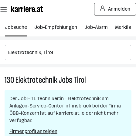
Zum
Anmelden
Seiteninhalt
springen
Jobsuche
Job-Empfehlungen
Job-Alarm
Merkliste
130
Elektrotechnik
Jobs
Tirol
130
Elektrotechnik
Jobs
Der Job
HTL Techniker:in - Elektrotechnik am
in
Anlagen-Service-Center
in
Innsbruck
bei der Firma
Tirol
ÖBB-Konzern
ist auf karriere.at leider nicht mehr
verfügbar.
Firmenprofil anzeigen