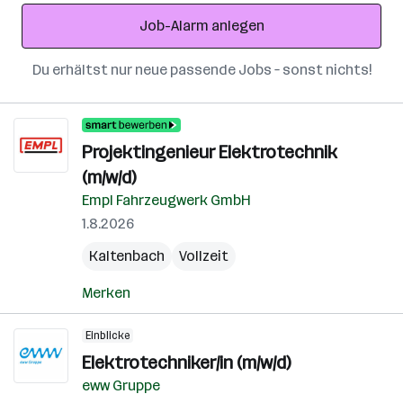
Adresse
Job-Alarm anlegen
Du erhältst nur neue passende Jobs – sonst nichts!
Projektingenieur Elektrotechnik
(m/w/d)
Empl Fahrzeugwerk GmbH
1.8.2026
Kaltenbach
Vollzeit
Merken
Einblicke
Elektrotechniker/in (m/w/d)
eww Gruppe