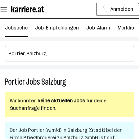
Zum
Anmelden
Seiteninhalt
springen
Jobsuche
Job-Empfehlungen
Job-Alarm
Merkliste
Portier
Jobs
Salzburg
Portier
Jobs
in
Wir konnten
keine aktuellen Jobs
für deine
Salzburg
Suchanfrage finden.
Der Job
Portier (w/m/d)
in
Salzburg (Stadt)
bei der
Firma
Stieglbrauerei zu Salzburg GmbH
ist auf