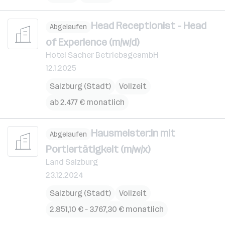
Head Receptionist - Head
Abgelaufen
of Experience (m/w/d)
Hotel Sacher BetriebsgesmbH
12.1.2025
Salzburg (Stadt)
Vollzeit
ab 2.477 € monatlich
Hausmeister:in mit
Abgelaufen
Portiertätigkeit (m/w/x)
Land Salzburg
23.12.2024
Salzburg (Stadt)
Vollzeit
2.851,10 € – 3.767,30 € monatlich