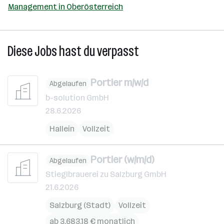
Management in Oberösterreich
Diese Jobs hast du verpasst
Portier m/w/d
Abgelaufen
b-solution GmbH
28.6.2026
Hallein
Vollzeit
Portier (w/m/d)
Abgelaufen
Stieglbrauerei zu Salzburg GmbH
21.6.2026
Salzburg (Stadt)
Vollzeit
ab 3.683,18 € monatlich