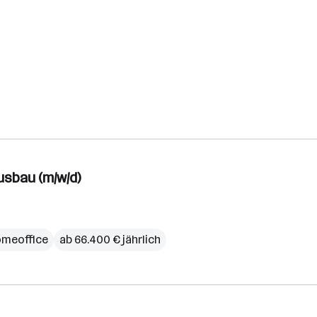
usbau (m/w/d)
meoffice
ab 66.400 € jährlich