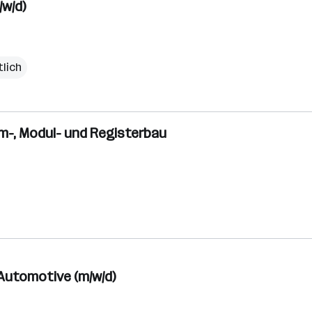
w/d)
lich
m-, Modul- und Registerbau
Automotive (m/w/d)