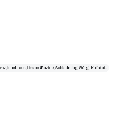
waz
,
Innsbruck
,
Liezen (Bezirk)
,
Schladming
,
Wörgl
,
Kufstein (Bezirk)