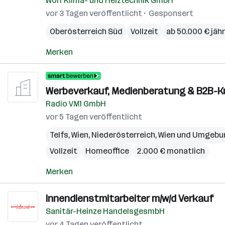
Wolf Klima- und Heiztechnik GmbH
vor 3 Tagen veröffentlicht
Gesponsert
Oberösterreich Süd
Vollzeit
ab 50.000 € jähr
Merken
Werbeverkauf, Medienberatung & B2B-K
Radio VM1 GmbH
vor 5 Tagen veröffentlicht
Telfs
,
Wien
,
Niederösterreich
,
Wien und Umgebu
Vollzeit
Homeoffice
2.000 € monatlich
Merken
Innendienstmitarbeiter m/w/d Verkauf
Sanitär-Heinze HandelsgesmbH
vor 4 Tagen veröffentlicht