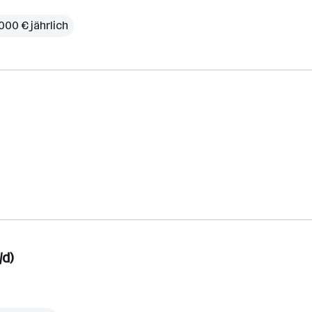
000 € jährlich
/d)