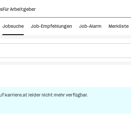
ns
Für Arbeitgeber
Jobsuche
Job-Empfehlungen
Job-Alarm
Merkliste
ehr
s
000
uf karriere.at leider nicht mehr verfügbar.
rkäufer
obs
berösterreich