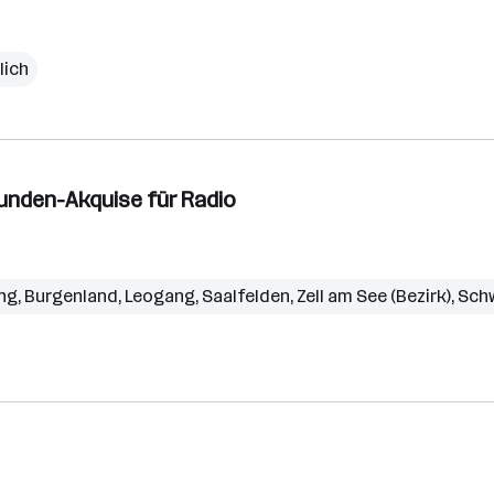
lich
unden-Akquise für Radio
ng
,
Burgenland
,
Leogang
,
Saalfelden
,
Zell am See (Bezirk)
,
Sch