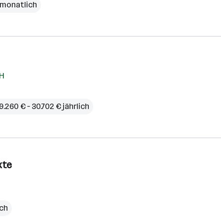
€ monatlich
bH
9.260 € – 30.702 € jährlich
kte
ich