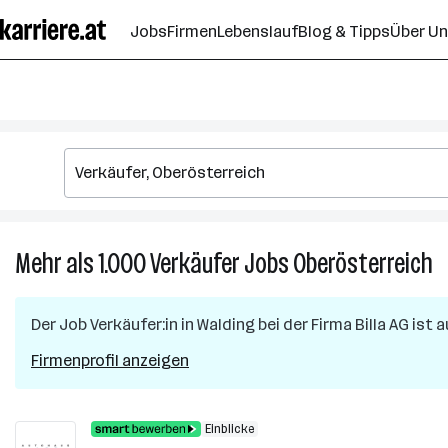
Zum
Jobs
Firmen
Lebenslauf
Blog & Tipps
Über U
Seiteninhalt
springen
Mehr als 1.000
Verkäufer
Jobs
Oberösterreich
M
al
1.
Der Job
Verkäufer:in
in
Walding
bei der Firma
Billa AG
ist a
Ve
J
Firmenprofil anzeigen
in
O
Einblicke