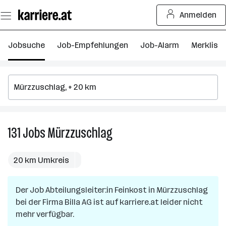
Zum
Anmelden
Seiteninhalt
springen
Jobsuche
Job-Empfehlungen
Job-Alarm
Merkliste
131
Jobs
Mürzzuschlag
131
Jobs
in
20 km Umkreis
Mürzzuschlag
Der Job
Abteilungsleiter:in Feinkost
in
Mürzzuschlag
bei der Firma
Billa AG
ist auf karriere.at leider nicht
mehr verfügbar.