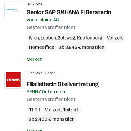
Einblicke
Senior SAP S/4HANA FI Berater:in
voestalpine AG
Gestern veröffentlicht
Wien
,
Leoben
,
Zeltweg
,
Kapfenberg
Vollzeit
Homeoffice
ab 3.843 € monatlich
Merken
Einblicke
Videos
Filialleiter:in Stellvertretung
PENNY Österreich
Gestern veröffentlicht
Thörl
Vollzeit, Teilzeit
ab 2.400 € monatlich