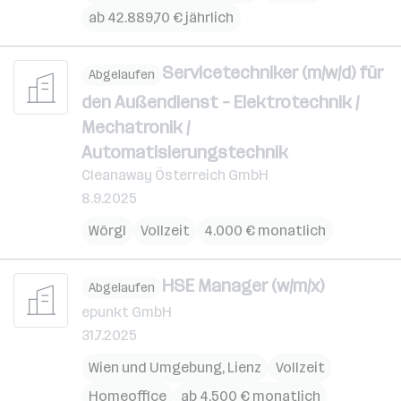
ab 42.889,70 € jährlich
Servicetechniker (m/w/d) für
Abgelaufen
den Außendienst – Elektrotechnik /
Mechatronik /
Automatisierungstechnik
Cleanaway Österreich GmbH
8.9.2025
Wörgl
Vollzeit
4.000 € monatlich
HSE Manager (w/m/x)
Abgelaufen
epunkt GmbH
31.7.2025
Wien und Umgebung
,
Lienz
Vollzeit
Homeoffice
ab 4.500 € monatlich