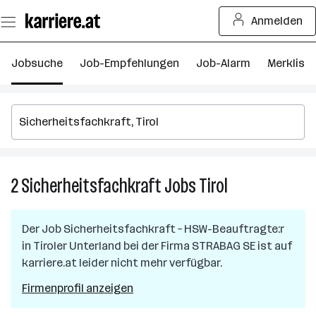
Zum
Anmelden
Seiteninhalt
springen
Jobsuche
Job-Empfehlungen
Job-Alarm
Merkliste
2
Sicherheitsfachkraft
Jobs
Tirol
2
Sicherheitsfach
Jobs
Der Job
Sicherheitsfachkraft – HSW-Beauftragte:r
in
in
Tiroler Unterland
bei der Firma
STRABAG SE
ist auf
Tirol
karriere.at leider nicht mehr verfügbar.
Firmenprofil anzeigen