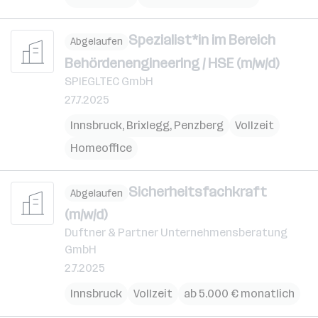
Spezialist*in im Bereich
Abgelaufen
Behördenengineering / HSE (m/w/d)
SPIEGLTEC GmbH
27.7.2025
Innsbruck
,
Brixlegg
,
Penzberg
Vollzeit
Homeoffice
Sicherheitsfachkraft
Abgelaufen
(m/w/d)
Duftner & Partner Unternehmensberatung
GmbH
2.7.2025
Innsbruck
Vollzeit
ab 5.000 € monatlich