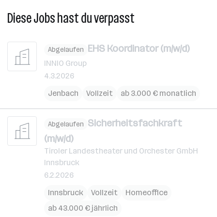
Diese Jobs hast du verpasst
EHS Koordinator (m/w/d)
Abgelaufen
INNIO Group
4.3.2026
Jenbach
Vollzeit
ab 3.000 € monatlich
Sicherheitsfachkraft
Abgelaufen
(m/w/d)
Tiroler Landestheater und Orchester GmbH
Innsbruck
6.2.2026
Innsbruck
Vollzeit
Homeoffice
ab 43.000 € jährlich