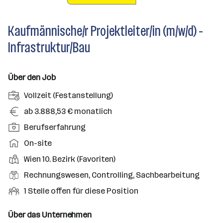
Kaufmännische/r Projektleiter/in (m/w/d) -
Infrastruktur/Bau
Über den Job
A
Vollzeit (Festanstellung)
n
G
ab 3.888,53 € monatlich
s
e
P
Berufserfahrung
t
h
o
e
A
On-site
a
s
l
r
l
D
Wien 10. Bezirk (Favoriten)
i
l
b
t
i
t
B
Rechnungswesen, Controlling, Sachbearbeitung
u
e
e
i
e
n
i
O
1 Stelle offen für diese Position
n
o
r
g
t
f
s
n
u
s
s
f
Über das Unternehmen
t
s
f