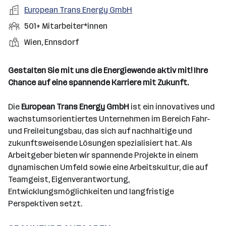
a
m
e
o
A
European Trans Energy GmbH
e
s
r
o
n
r
r
b
f
M
501+ Mitarbeiter*innen
t
d
e
t
b
e
e
i
e
S
S
Wien, Ennsdorf
e
n
l
t
l
t
t
i
e
d
a
l
e
a
t
Gestalten Sie mit uns die Energiewende aktiv mit! Ihre
e
r
l
n
g
Chance auf eine spannende Karriere mit Zukunft.
r
b
l
d
e
e
e
o
b
Die
European Trans Energy GmbH
ist ein innovatives und
i
n
r
e
wachstumsorientiertes Unternehmen im Bereich Fahr-
t
t
r
und Freileitungsbau, das sich auf nachhaltige und
e
e
zukunftsweisende Lösungen spezialisiert hat. Als
r
Arbeitgeber bieten wir spannende Projekte in einem
*
dynamischen Umfeld sowie eine Arbeitskultur, die auf
i
Teamgeist, Eigenverantwortung,
n
Entwicklungsmöglichkeiten und langfristige
n
Perspektiven setzt.
e
n