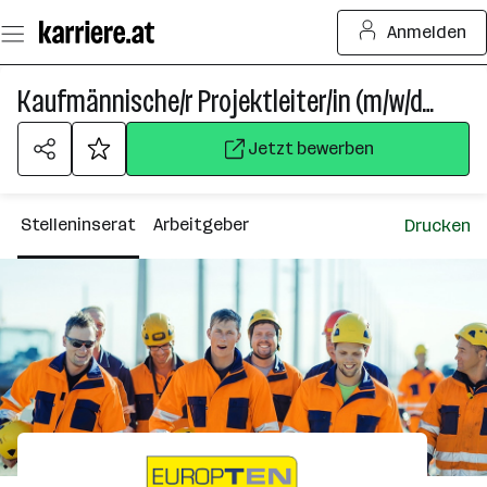
Zum
Anmelden
Seiteninhalt
springen
Kaufmännische/r Projektleiter/in (m/w/d) - Infrastruktur/Bau
Jetzt bewerben
Stelleninserat
Arbeitgeber
Drucken