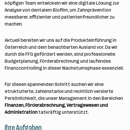
d
e
köpfigen Team entwickeln wir eine digitale Lösung zur
e
e
o
b
Analyse von dentalem Biofilm, um Zahnprävention
i
n
r
e
messbarer, effizienter und patientenfreundlicher zu
t
t
r
machen.
e
e
r
*
Aktuell bereiten wir uns auf die Produkteinführung in
i
Österreich und dem benachbarten Ausland vor. Da wir
n
durch die FFG gefördert werden, sind professionelle
n
Budgetplanung, Förderabrechnung und laufendes
e
Finanzcontrolling in dieser Wachstumsphase essenziell.
n
a
Für diesen spannenden Schritt suchen wir eine
n
strukturierte, zahlenstarke und rechtlich versierte
z
Persönlichkeit, die unser Management in den Bereichen
a
Finanzen, Förderabrechnung, Vertragswesen und
h
Administration
tatkräftig unterstützt.
l
Ihre Aufgaben