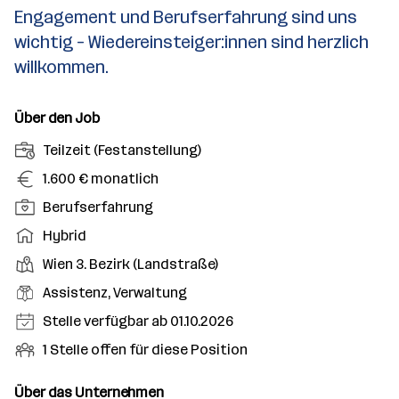
Engagement und Berufserfahrung sind uns
wichtig – Wiedereinsteiger:innen sind herzlich
willkommen.
Über den Job
A
Teilzeit (Festanstellung)
n
G
1.600 € monatlich
s
e
P
Berufserfahrung
t
h
o
e
A
Hybrid
a
s
l
r
l
D
Wien 3. Bezirk (Landstraße)
i
l
b
t
i
t
B
Assistenz, Verwaltung
u
e
e
i
e
n
i
E
Stelle verfügbar ab 01.10.2026
n
o
r
g
t
i
s
O
1 Stelle offen für diese Position
n
u
s
s
n
t
f
s
f
a
m
t
o
f
Über das Unternehmen