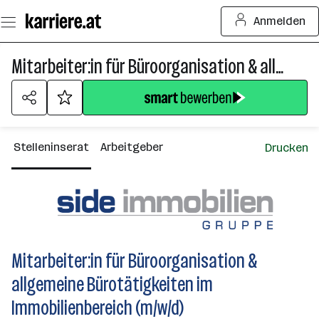
Zum
Anmelden
Seiteninhalt
springen
Mitarbeiter:in für Büroorganisation & allgemeine Bürotätigkeiten im Immobilienbereich (m/w/d)
Stelleninserat
Arbeitgeber
Drucken
Mitarbeiter:in für Büroorganisation &
allgemeine Bürotätigkeiten im
Immobilienbereich (m/w/d)