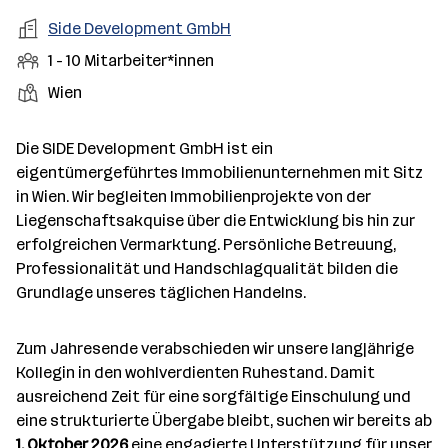
e
s
r
o
r
r
e
b
f
A
Side Development GmbH
t
d
i
t
n
e
e
r
e
t
M
1 - 10 Mitarbeiter*innen
e
n
l
b
l
t
i
S
S
Wien
e
d
e
l
s
t
t
t
e
i
d
a
e
a
r
t
Die SIDE Development GmbH ist ein
a
r
l
n
g
eigentümergeführtes Immobilienunternehmen mit Sitz
t
b
l
d
e
in Wien. Wir begleiten Immobilienprojekte von der
u
e
e
o
b
Liegenschaftsakquise über die Entwicklung bis hin zur
m
i
n
r
e
erfolgreichen Vermarktung. Persönliche Betreuung,
t
t
r
Professionalität und Handschlagqualität bilden die
e
e
Grundlage unseres täglichen Handelns.
r
*
i
Zum Jahresende verabschieden wir unsere langjährige
n
Kollegin in den wohlverdienten Ruhestand. Damit
n
ausreichend Zeit für eine sorgfältige Einschulung und
e
eine strukturierte Übergabe bleibt, suchen wir bereits ab
n
1. Oktober 2026
eine engagierte Unterstützung für unser