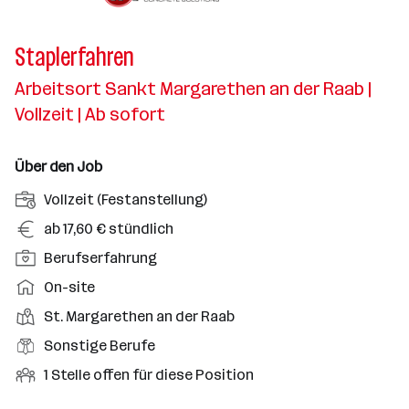
Staplerfahren
Arbeitsort Sankt Margarethen an der Raab |
Vollzeit | Ab sofort
Über den Job
A
Vollzeit (Festanstellung)
n
G
ab 17,60 € stündlich
s
e
P
Berufserfahrung
t
h
o
e
A
On-site
a
s
l
r
l
D
St. Margarethen an der Raab
i
l
b
t
i
t
B
Sonstige Berufe
u
e
e
i
e
n
i
O
1 Stelle offen für diese Position
n
o
r
g
t
f
s