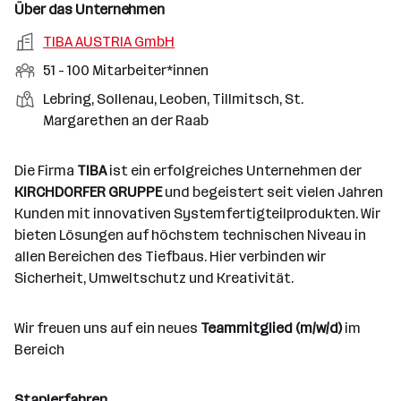
n
u
s
s
f
Über das Unternehmen
t
s
f
a
m
e
o
A
TIBA AUSTRIA GmbH
e
s
r
o
n
r
r
b
f
M
51 - 100 Mitarbeiter*innen
t
d
e
t
b
e
e
i
e
S
S
Lebring, Sollenau, Leoben, Tillmitsch, St.
e
n
l
t
l
t
t
Margarethen an der Raab
i
e
d
a
l
e
a
t
e
r
l
n
g
Die Firma
TIBA
ist ein erfolgreiches Unternehmen der
r
b
l
d
e
KIRCHDORFER GRUPPE
und begeistert seit vielen Jahren
e
e
o
b
Kunden mit innovativen Systemfertigteilprodukten. Wir
i
n
r
e
bieten Lösungen auf höchstem technischen Niveau in
t
t
r
allen Bereichen des Tiefbaus. Hier verbinden wir
e
e
Sicherheit, Umweltschutz und Kreativität.
r
*
i
Wir freuen uns auf ein neues
Teammitglied (m/w/d)
im
n
Bereich
n
e
Staplerfahren