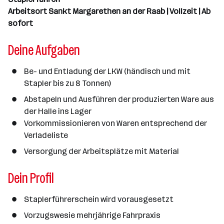
n
Arbeitsort Sankt Margarethen an der Raab | Vollzeit | Ab
a
sofort
n
z
Deine Aufgaben
a
h
Be- und Entladung der LKW (händisch und mit
l
Stapler bis zu 8 Tonnen)
Abstapeln und Ausführen der produzierten Ware aus
der Halle ins Lager
Vorkommissionieren von Waren entsprechend der
Verladeliste
Versorgung der Arbeitsplätze mit Material
Dein Profil
Staplerführerschein wird vorausgesetzt
Vorzugswesie mehrjährige Fahrpraxis