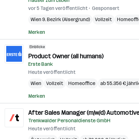
Häuser zum Leben
vor 5 Tagen veröffentlicht
Gesponsert
Wien 9. Bezirk (Alsergrund)
Vollzeit
Homeoffi
Merken
Einblicke
Product Owner (all humans)
Erste Bank
Heute veröffentlicht
Wien
Vollzeit
Homeoffice
ab 55.356 € jährl
Merken
After Sales Manager (m/w/d) Automotiv
Trenkwalder Personaldienste GmbH
Heute veröffentlicht