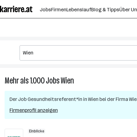
Zum
Jobs
Firmen
Lebenslauf
Blog & Tipps
Über U
Seiteninhalt
springen
Mehr als 1.000
Jobs
Wien
Mehr
als
1.000
Der Job
Gesundheitsreferent*in
in
Wien
bei der Firma
Wie
Jobs
in
Firmenprofil anzeigen
Wien
Einblicke