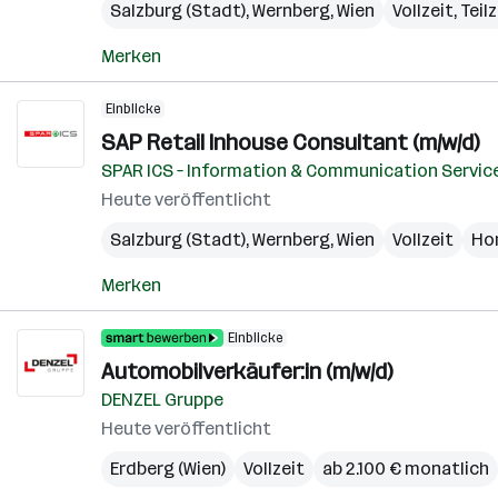
Salzburg (Stadt)
,
Wernberg
,
Wien
Vollzeit, Teil
Merken
Einblicke
SAP Retail Inhouse Consultant (m/w/d)
SPAR ICS – Information & Communication Servic
Heute veröffentlicht
Salzburg (Stadt)
,
Wernberg
,
Wien
Vollzeit
Ho
Merken
Einblicke
Automobilverkäufer:in (m/w/d)
DENZEL Gruppe
Heute veröffentlicht
Erdberg (Wien)
Vollzeit
ab 2.100 € monatlich