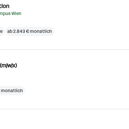
tion
mpus Wien
ce
ab 2.843 € monatlich
(m/w/x)
€ monatlich