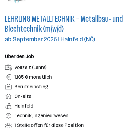
LEHRLING METALLTECHNIK – Metallbau- und
Blechtechnik (m/w/d)
ab September 2026 I Hainfeld (NÖ)
Über den Job
A
Vollzeit (Lehre)
n
G
1.185 € monatlich
s
e
P
Berufseinstieg
t
h
o
e
A
On-site
a
s
l
r
l
D
Hainfeld
i
l
b
t
i
t
B
Technik, Ingenieurwesen
u
e
e
i
e
n
i
O
1 Stelle offen für diese Position
n
o
r
g
t
f
s