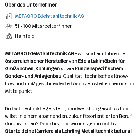
n
u
s
s
f
Über das Unternehmen
t
s
f
a
m
e
o
A
METAGRO Edelstahltechnik AG
e
s
r
o
n
r
r
b
f
M
51 - 100 Mitarbeiter*innen
t
d
e
t
b
e
e
i
e
S
S
Hainfeld
e
n
l
t
l
t
t
i
e
d
a
l
e
a
t
METAGRO Edelstahltechnik AG
– wir sind ein führender
e
r
l
n
g
österreichischer Hersteller
von
Edelstahlmöbeln für
r
b
l
d
e
Großküchen, Kühlungen
sowie
kundenspezifischem
e
e
o
b
Sonder- und Anlagenbau
. Qualität, technisches Know-
i
n
r
e
how und maßgeschneiderte Lösungen stehen bei uns im
t
t
r
Mittelpunkt.
e
e
r
*
Du bist technikbegeistert, handwerklich geschickt und
i
willst in einem spannenden, zukunftsorientierten Beruf
n
durchstarten? Dann bist du bei uns genau richtig!
n
Starte deine Karriere als Lehrling Metalltechnik bei uns!
e