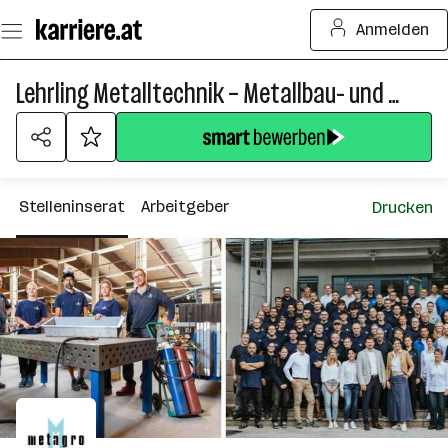
Zum
Anmelden
Seiteninhalt
springen
Lehrling Metalltechnik – Metallbau- und Blechtechnik (m/w/d)
Stelleninserat
Arbeitgeber
Drucken