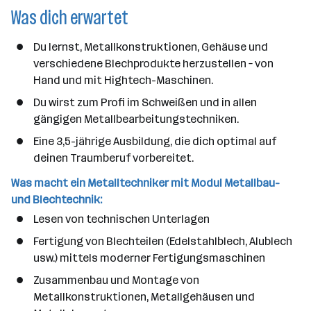
Was dich erwartet
n
a
n
Du lernst, Metallkonstruktionen, Gehäuse und
z
verschiedene Blechprodukte herzustellen – von
a
Hand und mit Hightech-Maschinen.
h
Du wirst zum Profi im Schweißen und in allen
l
gängigen Metallbearbeitungstechniken.
Eine 3,5-jährige Ausbildung, die dich optimal auf
deinen Traumberuf vorbereitet.
Was macht ein Metalltechniker mit Modul Metallbau-
und Blechtechnik:
Lesen von technischen Unterlagen
Fertigung von Blechteilen (Edelstahlblech, Alublech
usw.) mittels moderner Fertigungsmaschinen
Zusammenbau und Montage von
Metallkonstruktionen, Metallgehäusen und