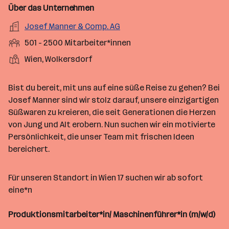
n
u
s
s
f
Über das Unternehmen
t
s
f
a
m
e
o
A
Josef Manner & Comp. AG
e
s
r
o
n
r
r
b
f
M
501 - 2500 Mitarbeiter*innen
t
d
e
t
b
e
e
i
e
S
S
Wien, Wolkersdorf
e
n
l
t
l
t
t
i
e
d
a
l
e
a
t
Bist du bereit, mit uns auf eine süße Reise zu gehen? Bei
e
r
l
n
g
Josef Manner sind wir stolz darauf, unsere einzigartigen
r
b
l
d
e
Süßwaren zu kreieren, die seit Generationen die Herzen
e
e
o
b
von Jung und Alt erobern. Nun suchen wir ein motivierte
i
n
r
e
Persönlichkeit, die unser Team mit frischen Ideen
t
t
r
bereichert.
e
e
r
*
Für unseren Standort in Wien 17 suchen wir ab sofort
i
eine*n
n
n
Produktionsmitarbeiter*in/ Maschinenführer*in (m/w/d)
e