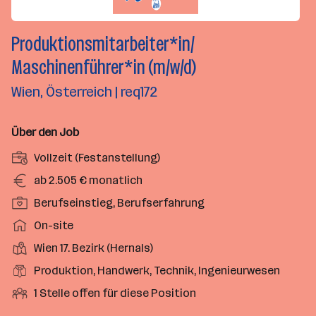
Produktionsmitarbeiter*in/
Maschinenführer*in (m/w/d)
Wien, Österreich | req172
Über den Job
A
Vollzeit (Festanstellung)
n
G
ab 2.505 € monatlich
s
e
P
Berufseinstieg, Berufserfahrung
t
h
o
e
A
On-site
a
s
l
r
l
D
Wien 17. Bezirk (Hernals)
i
l
b
t
i
t
B
Produktion, Handwerk, Technik, Ingenieurwesen
u
e
e
i
e
n
i
O
1 Stelle offen für diese Position
n
o
r
g
t
f
s