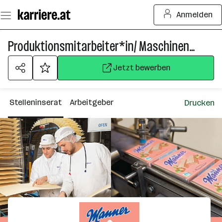
Zum
Anmelden
Seiteninhalt
springen
Produktionsmitarbeiter*in/ Maschinenführer*in (m/w/d)
Jetzt bewerben
Stelleninserat
Arbeitgeber
Drucken