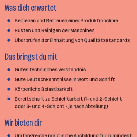
Was dich erwartet
n
a
n
Bedienen und Betreuen einer Produktionslinie
z
Rüsten und Reinigen der Maschinen
a
Überprüfen der Einhaltung von Qualitätsstandards
h
l
Das bringst du mit
Gutes technisches Verständnis
Gute Deutschkenntnisse in Wort und Schrift
Körperliche Belastbarkeit
Bereitschaft zu Schichtarbeit (1- und 2-Schicht
oder 3- und 4-Schicht - je nach Abteilung)
Wir bieten dir
Umfangreiche praktische Ausbildung für zumindest