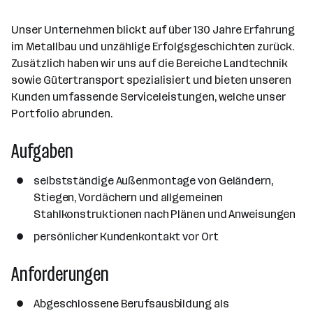
n
g
b
l
d
e
e
Unser Unternehmen blickt auf über 130 Jahre Erfahrung
e
o
b
i
im Metallbau und unzählige Erfolgsgeschichten zurück.
n
r
e
t
Zusätzlich haben wir uns auf die Bereiche Landtechnik
t
r
e
sowie Gütertransport spezialisiert und bieten unseren
e
r
Kunden umfassende Serviceleistungen, welche unser
*
Portfolio abrunden.
i
Aufgaben
n
n
e
selbstständige Außenmontage von Geländern,
n
Stiegen, Vordächern und allgemeinen
a
Stahlkonstruktionen nach Plänen und Anweisungen
n
persönlicher Kundenkontakt vor Ort
z
a
Anforderungen
h
l
Abgeschlossene Berufsausbildung als