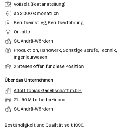
A
Vollzeit (Festanstellung)
n
G
ab 3.000 € monatlich
s
e
P
Berufseinstieg, Berufserfahrung
t
h
o
e
A
On-site
a
s
l
r
l
D
St. Andrä-Wördern
i
l
b
t
i
t
B
Produktion, Handwerk, Sonstige Berufe, Technik,
u
e
e
i
e
Ingenieurwesen
n
i
n
o
r
g
t
O
2 Stellen offen für diese Position
s
n
u
s
s
f
t
s
f
a
m
f
Über das Unternehmen
o
e
s
r
o
e
r
A
Adolf Tobias Gesellschaft m.b.H.
b
f
t
d
n
t
r
e
e
M
31 - 50 Mitarbeiter*innen
e
e
b
n
l
i
l
S
S
St. Andrä-Wördern
e
e
d
t
l
t
t
i
e
a
e
a
t
Beständigkeit und Qualität seit 1890.
r
r
l