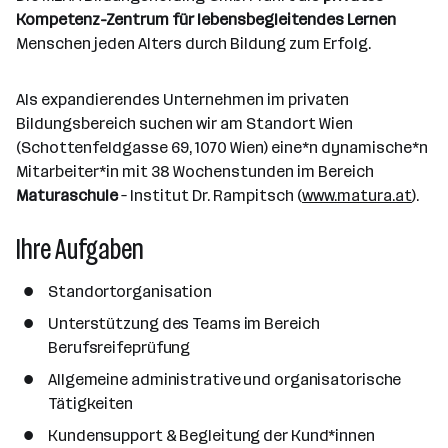
r
l
n
g
Kompetenz-Zentrum für lebensbegleitendes Lernen
r
b
l
d
e
Menschen jeden Alters durch Bildung zum Erfolg.
e
e
o
b
i
n
r
e
t
Als expandierendes Unternehmen im privaten
t
r
e
Bildungsbereich suchen wir am Standort Wien
e
r
(Schottenfeldgasse 69, 1070 Wien) eine*n dynamische*n
*
Mitarbeiter*in mit 38 Wochenstunden im Bereich
i
Maturaschule
– Institut Dr. Rampitsch (
www.matura.at
).
n
Ihre Aufgaben
n
e
n
Standortorganisation
a
Unterstützung des Teams im Bereich
n
Berufsreifeprüfung
z
Allgemeine administrative und organisatorische
a
Tätigkeiten
h
l
Kundensupport & Begleitung der Kund*innen