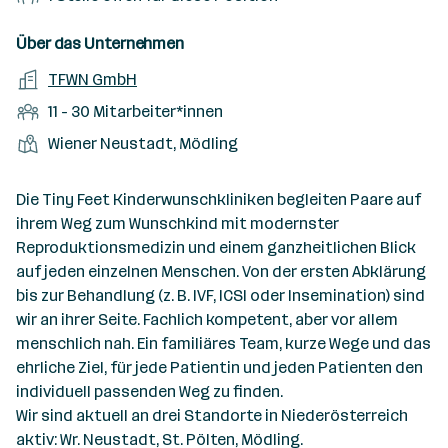
n
o
r
g
t
f
s
n
u
s
s
f
Über das Unternehmen
t
s
f
a
m
e
o
A
TFWN GmbH
e
s
r
o
n
r
r
b
f
M
11 - 30 Mitarbeiter*innen
t
d
e
t
b
e
e
i
e
S
S
Wiener Neustadt, Mödling
e
n
l
t
l
t
t
i
e
d
a
l
e
a
t
Die Tiny Feet Kinderwunschkliniken begleiten Paare auf
e
r
l
n
g
ihrem Weg zum Wunschkind mit modernster
r
b
l
d
e
Reproduktionsmedizin und einem ganzheitlichen Blick
e
e
o
b
auf jeden einzelnen Menschen. Von der ersten Abklärung
i
n
r
e
bis zur Behandlung (z. B. IVF, ICSI oder Insemination) sind
t
t
r
wir an ihrer Seite. Fachlich kompetent, aber vor allem
e
e
menschlich nah. Ein familiäres Team, kurze Wege und das
r
ehrliche Ziel, für jede Patientin und jeden Patienten den
*
individuell passenden Weg zu finden.
i
Wir sind aktuell an drei Standorte in Niederösterreich
n
aktiv: Wr. Neustadt, St. Pölten, Mödling.
n