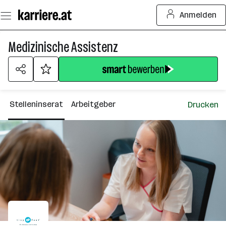
Zum
Anmelden
Seiteninhalt
springen
Medizinische Assistenz
Stelleninserat
Arbeitgeber
Drucken