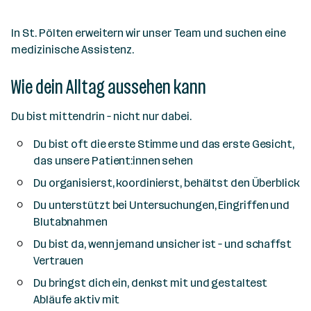
e
n
In St. Pölten erweitern wir unser Team und suchen eine
a
medizinische Assistenz.
n
Wie dein Alltag aussehen kann
z
a
h
Du bist mittendrin – nicht nur dabei.
l
Du bist oft die erste Stimme und das erste Gesicht,
das unsere Patient:innen sehen
Du organisierst, koordinierst, behältst den Überblick
Du unterstützt bei Untersuchungen, Eingriffen und
Blutabnahmen
Du bist da, wenn jemand unsicher ist – und schaffst
Vertrauen
Du bringst dich ein, denkst mit und gestaltest
Abläufe aktiv mit