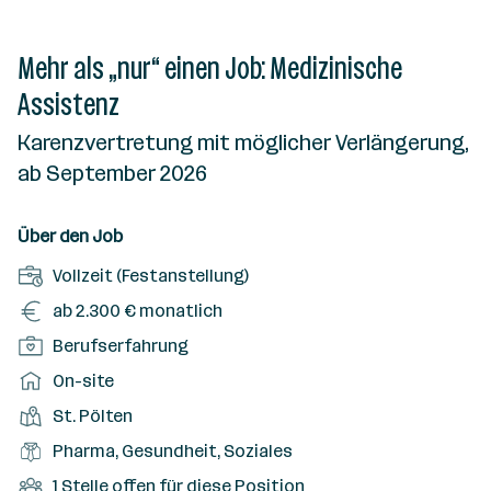
Mehr als „nur“ einen Job: Medizinische
Assistenz
Karenzvertretung mit möglicher Verlängerung,
ab September 2026
Über den Job
A
Vollzeit (Festanstellung)
n
G
ab 2.300 € monatlich
s
e
P
Berufserfahrung
t
h
o
e
A
On-site
a
s
l
r
l
D
St. Pölten
i
l
b
t
i
t
B
Pharma, Gesundheit, Soziales
u
e
e
i
e
n
i
O
1 Stelle offen für diese Position