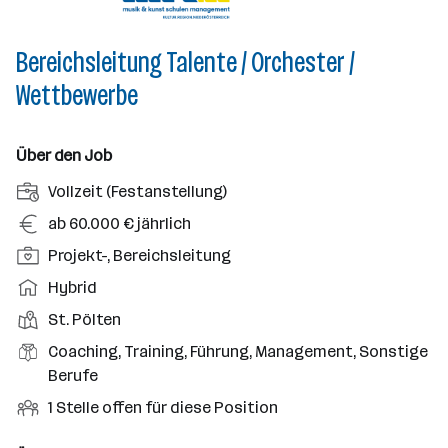
Bereichsleitung Talente / Orchester /
Wettbewerbe
Über den Job
A
Vollzeit (Festanstellung)
n
G
ab 60.000 € jährlich
s
e
P
Projekt-, Bereichsleitung
t
h
o
e
A
Hybrid
a
s
l
r
l
D
St. Pölten
i
l
b
t
i
t
B
Coaching, Training, Führung, Management, Sonstige
u
e
e
i
e
Berufe
n
i
n
o
r
g
t
O
1 Stelle offen für diese Position
s
n
u
s
s
f
t
s
f