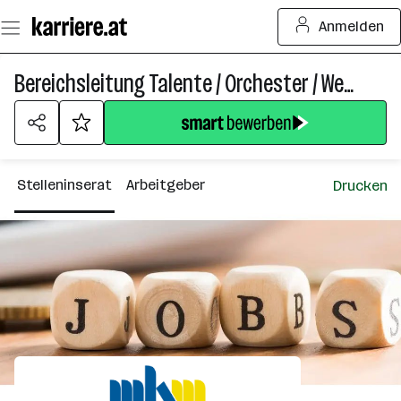
Zum
Anmelden
Seiteninhalt
springen
Bereichsleitung Talente / Orchester / Wettbewerbe
Stelleninserat
Arbeitgeber
Drucken