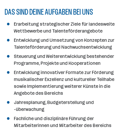
e
DAS SIND DEINE AUFGABEN BEI UNS
n
a
n
Erarbeitung strategischer Ziele für landesweite
z
Wettbewerbe und Talenteförderangebote
a
Entwicklung und Umsetzung von Konzepten zur
h
Talenteförderung und Nachwuchsentwicklung
l
Steuerung und Weiterentwicklung bestehender
Programme, Projekte und Kooperationen
Entwicklung innovativer Formate zur Förderung
musikalischer Exzellenz und kultureller Teilhabe
sowie Implementierung weiterer Künste in die
Angebote des Bereichs
Jahresplanung, Budgeterstellung und
-überwachung
Fachliche und disziplinäre Führung der
Mitarbeiterinnen und Mitarbeiter des Bereichs