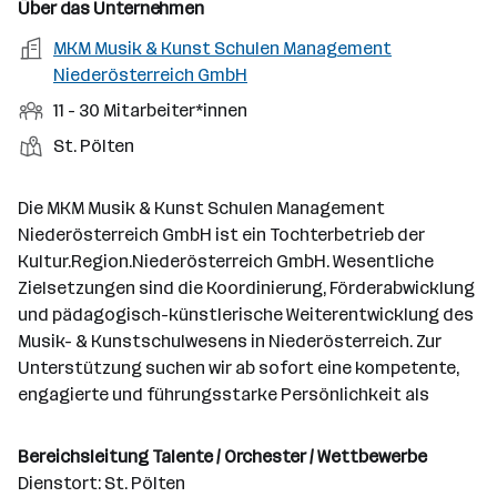
a
m
f
Über das Unternehmen
o
e
s
r
o
e
r
A
MKM Musik & Kunst Schulen Management
b
f
t
d
n
t
r
Niederösterreich GmbH
e
e
e
e
b
n
l
M
11 - 30 Mitarbeiter*innen
l
S
e
e
d
i
l
t
S
St. Pölten
i
e
t
e
t
t
r
a
l
a
g
Die MKM Musik & Kunst Schulen Management
r
l
n
e
Niederösterreich GmbH ist ein Tochterbetrieb der
b
e
d
b
Kultur.Region.Niederösterreich GmbH. Wesentliche
e
n
o
e
Zielsetzungen sind die Koordinierung, Förderabwicklung
i
r
r
und pädagogisch-künstlerische Weiterentwicklung des
t
t
Musik- & Kunstschulwesens in Niederösterreich. Zur
e
e
Unterstützung suchen wir ab sofort eine kompetente,
r
engagierte und führungsstarke Persönlichkeit als
*
i
n
Bereichsleitung Talente / Orchester / Wettbewerbe
n
Dienstort: St. Pölten