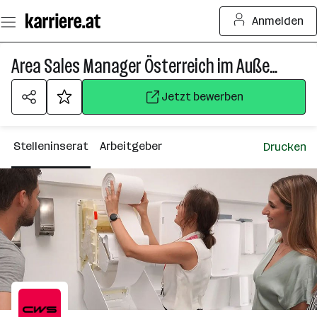
Zum
Anmelden
Seiteninhalt
springen
Area Sales Manager Österreich im Außendienst (m/w/d)
Jetzt bewerben
Stelleninserat
Arbeitgeber
Drucken