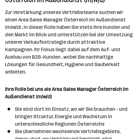
a
n
Zur Verstärkung unseres Vertriebsteams suchen wir
z
einen Area Sales Manager Österreich im Außendienst
a
(m/w/d)
.
In dieser Rolle haben Sie stets Ihre Kunden und
h
den Markt im Blick und unterstützen bei der Umsetzung
l
unserer Verkaufsstrategie durch attraktive
Kampagnen. Ihr Fokus liegt dabei auf dem Auf- und
Ausbau von B2B-Kunden , wobei Sie nachhaltige
Lösungen für Gesundheit, Hygiene und Sauberkeit
anbieten.
Ihre Rolle bei uns als Area Sales Manager Österreich im
Außendienst (m/w/d)
Sie sind dort im Einsatz, wo wir Sie brauchen – und
bringen Struktur, Energie und Wachstum in
unterschiedliche Regionen Österreichs
Sie übernehmen wechselnde Vertriebsgebiete,
genau dort, wo Verstärkung benötigt, wird