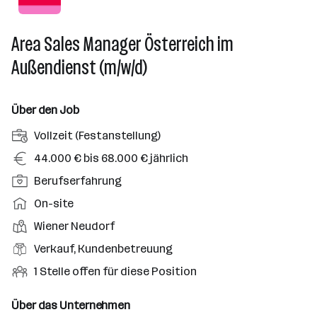
Area Sales Manager Österreich im
Außendienst (m/w/d)
Über den Job
A
Vollzeit (Festanstellung)
n
G
44.000 € bis 68.000 € jährlich
s
e
P
Berufserfahrung
t
h
o
e
A
On-site
a
s
l
r
l
D
Wiener Neudorf
i
l
b
t
i
t
B
Verkauf, Kundenbetreuung
u
e
e
i
e
n
i
O
1 Stelle offen für diese Position
n
o
r
g
t
f
s
n
u
s
s
f
Über das Unternehmen
t
s
f