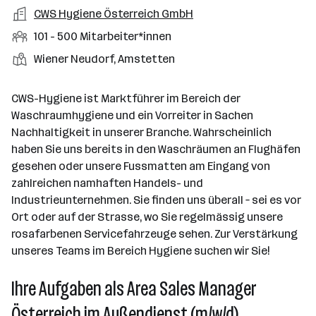
a
m
e
o
A
CWS Hygiene Österreich GmbH
e
s
r
o
n
r
r
b
f
M
101 - 500 Mitarbeiter*innen
t
d
e
t
b
e
e
i
e
S
S
Wiener Neudorf, Amstetten
e
n
l
t
l
t
t
i
e
d
a
l
e
a
t
CWS-Hygiene ist Marktführer im Bereich der
e
r
l
n
g
Waschraumhygiene und ein Vorreiter in Sachen
r
b
l
d
e
Nachhaltigkeit in unserer Branche. Wahrscheinlich
e
e
o
b
haben Sie uns bereits in den Waschräumen an Flughäfen
i
n
r
e
gesehen oder unsere Fussmatten am Eingang von
t
t
r
zahlreichen namhaften Handels- und
e
e
Industrieunternehmen. Sie finden uns überall – sei es vor
r
Ort oder auf der Strasse, wo Sie regelmässig unsere
*
rosafarbenen Servicefahrzeuge sehen. Zur Verstärkung
i
unseres Teams im Bereich Hygiene suchen wir Sie!
n
n
Ihre Aufgaben als Area Sales Manager
e
n
Österreich im Außendienst (m/w/d)