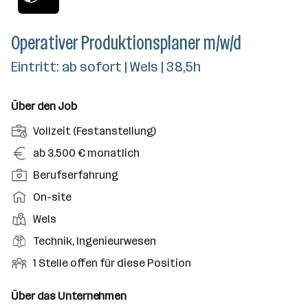
Operativer Produktionsplaner m/w/d
Eintritt: ab sofort | Wels | 38,5h
Über den Job
A
Vollzeit (Festanstellung)
n
G
ab 3.500 € monatlich
s
e
P
Berufserfahrung
t
h
o
e
A
On-site
a
s
l
r
l
D
Wels
i
l
b
t
i
t
B
Technik, Ingenieurwesen
u
e
e
i
e
n
i
O
1 Stelle offen für diese Position
n
o
r
g
t
f
s
n
u
s
s
f
Über das Unternehmen
t
s
f