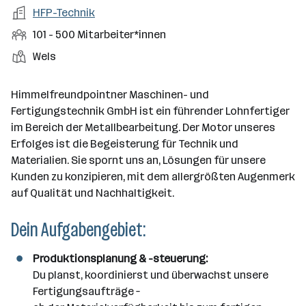
a
m
e
o
A
HFP-Technik
e
s
r
o
n
r
r
b
f
M
101 - 500 Mitarbeiter*innen
t
d
e
t
b
e
e
i
e
S
S
Wels
e
n
l
t
l
t
t
i
e
d
a
l
e
a
t
Himmelfreundpointner Maschinen- und
e
r
l
n
g
Fertigungstechnik GmbH ist ein führender Lohnfertiger
r
b
l
d
e
im Bereich der Metallbearbeitung. Der Motor unseres
e
e
o
b
Erfolges ist die Begeisterung für Technik und
i
n
r
e
Materialien. Sie spornt uns an, Lösungen für unsere
t
t
r
Kunden zu konzipieren, mit dem allergrößten Augenmerk
e
e
auf Qualität und Nachhaltigkeit.
r
*
Dein Aufgabengebiet:
i
n
Produktionsplanung & -steuerung:
n
Du planst, koordinierst und überwachst unsere
e
Fertigungsaufträge –
n