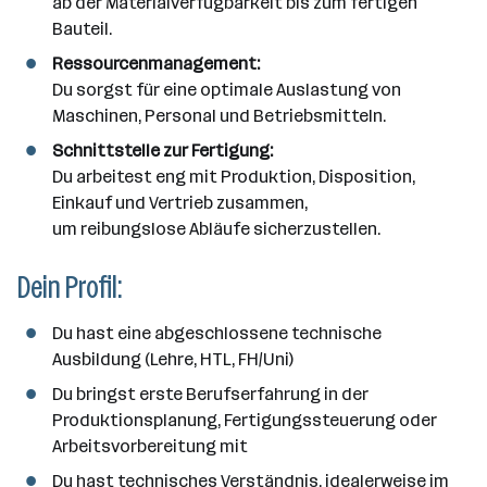
ab der Materialverfügbarkeit bis zum fertigen
a
Bauteil.
n
z
Ressourcenmanagement:
a
Du sorgst für eine optimale Auslastung von
h
Maschinen, Personal und Betriebsmitteln.
l
Schnittstelle zur Fertigung:
Du arbeitest eng mit Produktion, Disposition,
Einkauf und Vertrieb zusammen,
um reibungslose Abläufe sicherzustellen.
Dein Profil:
Du hast eine abgeschlossene technische
Ausbildung (Lehre, HTL, FH/Uni)
Du bringst erste Berufserfahrung in der
Produktionsplanung, Fertigungssteuerung oder
Arbeitsvorbereitung mit
Du hast technisches Verständnis, idealerweise im