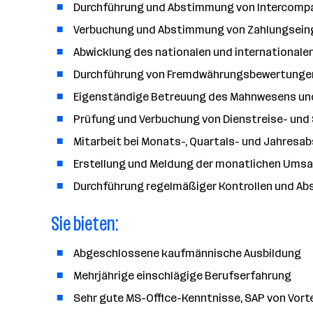
a
Durchführung und Abstimmung von Intercomp
n
Verbuchung und Abstimmung von Zahlungsei
z
Abwicklung des nationalen und internationale
a
h
Durchführung von Fremdwährungsbewertungen 
l
Eigenständige Betreuung des Mahnwesens u
Prüfung und Verbuchung von Dienstreise- un
Mitarbeit bei Monats-, Quartals- und Jahres
Erstellung und Meldung der monatlichen Ums
Durchführung regelmäßiger Kontrollen und Abs
Sie bieten:
Abgeschlossene kaufmännische Ausbildung
Mehrjährige einschlägige Berufserfahrung
Sehr gute MS-Office-Kenntnisse, SAP von Vorte