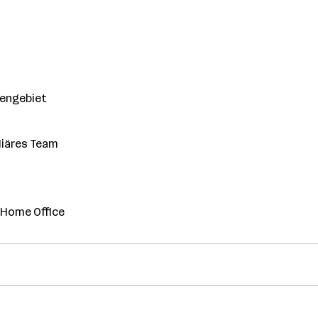
engebiet
liäres Team
m Home Office