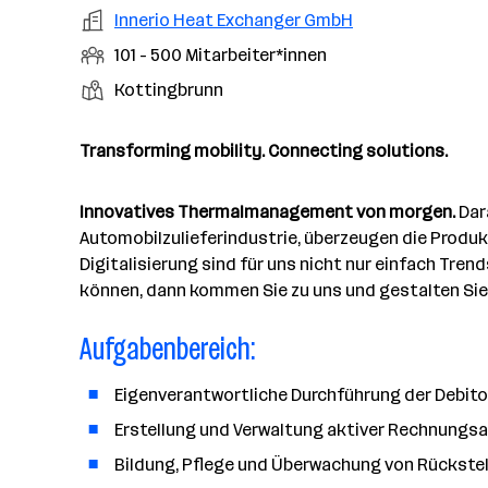
a
m
e
o
A
Innerio Heat Exchanger GmbH
e
s
r
o
n
r
r
b
f
M
101 - 500 Mitarbeiter*innen
t
d
e
t
b
e
e
i
e
S
S
Kottingbrunn
e
n
l
t
l
t
t
i
e
d
a
l
e
a
t
Transforming mobility. Connecting solutions.
e
r
l
n
g
r
b
l
d
e
e
Innovatives Thermalmanagement von morgen.
Dara
e
o
b
i
Automobilzulieferindustrie, überzeugen die Produkt
n
r
e
t
Digitalisierung sind für uns nicht nur einfach Tre
t
r
e
können, dann kommen Sie zu uns und gestalten Sie 
e
r
Aufgabenbereich:
*
i
n
Eigenverantwortliche Durchführung der Debit
n
Erstellung und Verwaltung aktiver Rechnung
e
Bildung, Pflege und Überwachung von Rückste
n