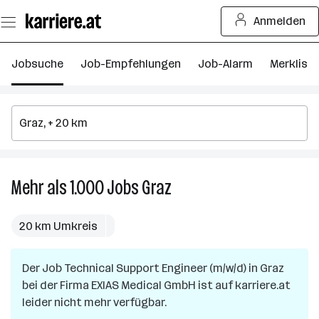
Zum
Anmelden
Seiteninhalt
springen
Jobsuche
Job-Empfehlungen
Job-Alarm
Merkliste
Mehr als 1.000
Jobs
Graz
Mehr
als
1.000
20 km Umkreis
Jobs
in
Der Job
Technical Support Engineer (m/w/d)
Graz
in
Graz
bei der Firma
EXIAS Medical GmbH
ist auf karriere.at
leider nicht mehr verfügbar.