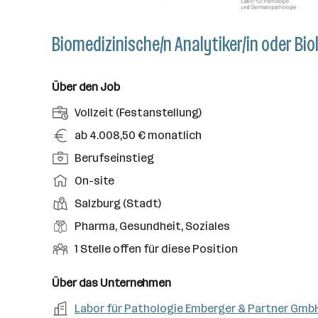
Biomedizinische/n Analytiker/in oder Bio
Über den Job
A
Vollzeit (Festanstellung)
n
G
ab 4.008,50 € monatlich
s
e
P
Berufseinstieg
t
h
o
e
A
On-site
a
s
l
r
l
D
Salzburg (Stadt)
i
l
b
t
i
t
B
Pharma, Gesundheit, Soziales
u
e
e
i
e
n
i
O
1 Stelle offen für diese Position
n
o
r
g
t
f
s
n
u
s
s
f
Über das Unternehmen
t
s
f
a
m
e
o
A
Labor für Pathologie Emberger & Partner Gmb
e
s
r
o
n