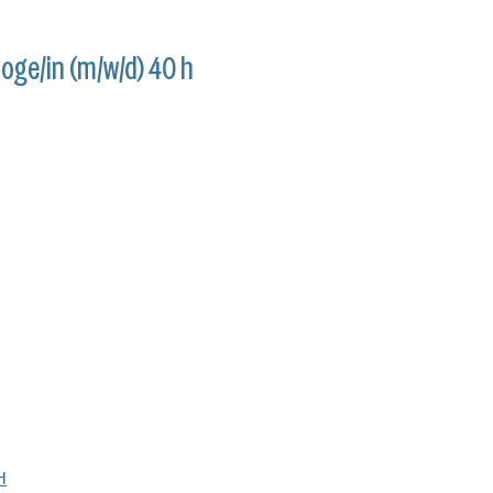
loge/in (m/w/d) 40 h
H