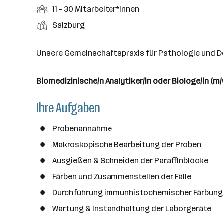
r
r
b
f
M
11 - 30 Mitarbeiter*innen
t
d
e
t
b
e
e
i
e
S
S
Salzburg
e
n
l
t
l
t
t
i
e
d
a
l
e
a
t
Unsere Gemeinschaftspraxis für Pathologie und De
e
r
l
n
g
r
b
l
d
e
e
Biomedizinische/n Analytiker/in oder Biologe/in (m/
e
o
b
i
n
r
e
Ihre Aufgaben
t
t
r
e
e
r
Probenannahme
*
Makroskopische Bearbeitung der Proben
i
Ausgießen & Schneiden der Paraffinblöcke
n
n
Färben und Zusammenstellen der Fälle
e
Durchführung immunhistochemischer Färbun
n
Wartung & Instandhaltung der Laborgeräte
a