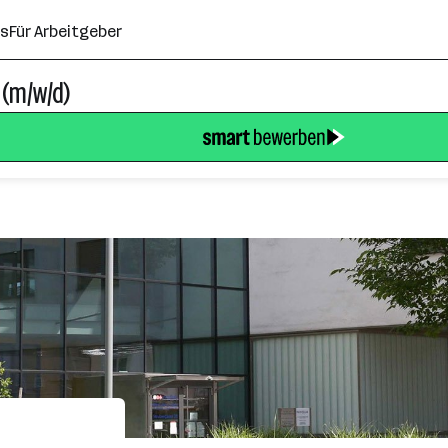
ns
Für Arbeitgeber
 (m/w/d)