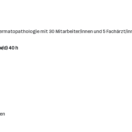
rmatopathologie mit 30 Mitarbeiter/innen und 5 Fachärzt/inn
w/d) 40 h
gen