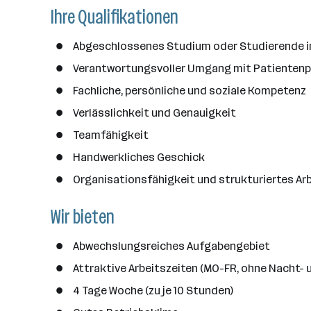
n
Ihre Qualifikationen
z
a
Abgeschlossenes Studium oder Studierende im 
h
l
Verantwortungsvoller Umgang mit Patientenp
Fachliche, persönliche und soziale Kompetenz
Verlässlichkeit und Genauigkeit
Teamfähigkeit
Handwerkliches Geschick
Organisationsfähigkeit und strukturiertes Ar
Wir bieten
Abwechslungsreiches Aufgabengebiet
Attraktive Arbeitszeiten (MO-FR, ohne Nacht-
4 Tage Woche (zu je 10 Stunden)