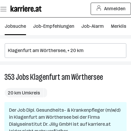
Zum
Anmelden
Seiteninhalt
springen
Jobsuche
Job-Empfehlungen
Job-Alarm
Merkliste
353
Jobs
Klagenfurt am Wörthersee
353
Jobs
in
20 km Umkreis
Klagenfurt
am
Der Job
Dipl. Gesundheits- & Krankenpfleger (m/w/d)
Wörthersee
in
Klagenfurt am Wörthersee
bei der Firma
Dialyseinstitut Dr. Jilly GmbH
ist auf karriere.at