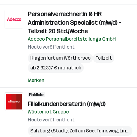
Personalverrechner:in & HR
Administration Specialist (m/w/d) –
Teilzeit 20 Std./Woche
Adecco Personalbereitstellungs GmbH
Heute veröffentlicht
Klagenfurt am Wörthersee
Teilzeit
ab 2.323,17 € monatlich
Merken
Einblicke
Filialkundenberater:in (m/w/d)
Wüstenrot Gruppe
Heute veröffentlicht
Salzburg (Stadt)
,
Zell am See
,
Tamsweg
,
Linz
,
Gm