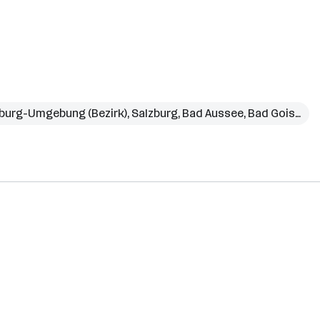
burg-Umgebung (Bezirk)
,
Salzburg
,
Bad Aussee
,
Bad Goisern am Hallstättersee