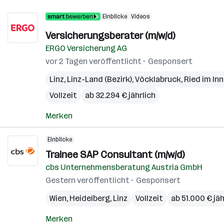
Einblicke
Videos
Versicherungsberater (m/w/d)
ERGO Versicherung AG
vor 2 Tagen veröffentlicht
Gesponsert
Linz
,
Linz-Land (Bezirk)
,
Vöcklabruck
,
Ried im Inn
Vollzeit
ab 32.294 € jährlich
Merken
Einblicke
Trainee SAP Consultant (m/w/d)
cbs Unternehmensberatung Austria GmbH
Gestern veröffentlicht
Gesponsert
Wien
,
Heidelberg
,
Linz
Vollzeit
ab 51.000 € jäh
Merken