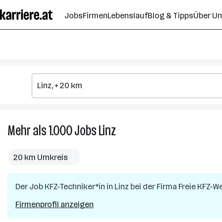
Zum
Jobs
Firmen
Lebenslauf
Blog & Tipps
Über U
Seiteninhalt
springen
Mehr als 1.000
Jobs
Linz
Mehr
als
1.000
20 km Umkreis
Jobs
in
Der Job
KFZ-Techniker*in
in
Linz
Linz
bei der Firma
Freie KFZ-
Firmenprofil anzeigen