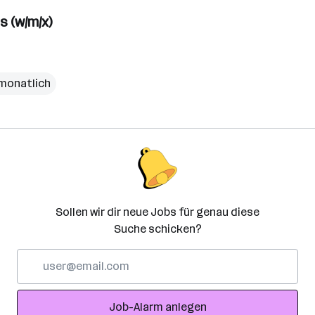
s (w/m/x)
 monatlich
Sollen wir dir neue Jobs für genau diese
Suche schicken?
E-
Mail-
Adresse
Job-Alarm anlegen