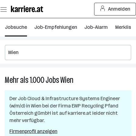
Zum
Anmelden
Seiteninhalt
springen
Jobsuche
Job-Empfehlungen
Job-Alarm
Merkliste
Mehr als 1.000
Jobs
Wien
Mehr
als
1.000
Der Job
Cloud & Infrastructure Systems Engineer
Jobs
(w/m/d)
in
Wien
bei der Firma
EWP Recycling Pfand
in
Österreich gGmbH
ist auf karriere.at leider nicht
Wien
mehr verfügbar.
Firmenprofil anzeigen