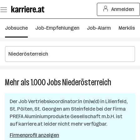
Zum
Anmelden
Seiteninhalt
springen
Jobsuche
Job-Empfehlungen
Job-Alarm
Merkliste
Mehr als 1.000
Jobs
Niederösterreich
Mehr
als
1.000
Der Job
Vertriebskoordinator:in (m/w/d)
in
Lilienfeld,
Jobs
St. Pölten, St. Georgen am Steinfelde
bei der Firma
in
PREFA Aluminiumprodukte Gesellschaft m.b.H.
ist
Niederöster
auf karriere.at leider nicht mehr verfügbar.
Firmenprofil anzeigen