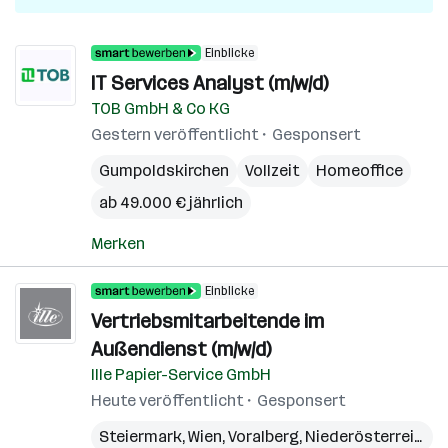
Einblicke
IT Services Analyst (m/w/d)
TOB GmbH & Co KG
Gestern veröffentlicht
Gesponsert
Gumpoldskirchen
Vollzeit
Homeoffice
ab 49.000 € jährlich
Merken
Einblicke
Vertriebsmitarbeitende im
Außendienst (m/w/d)
Ille Papier-Service GmbH
Heute veröffentlicht
Gesponsert
Steiermark
,
Wien
,
Voralberg
,
Niederösterreich
,
B