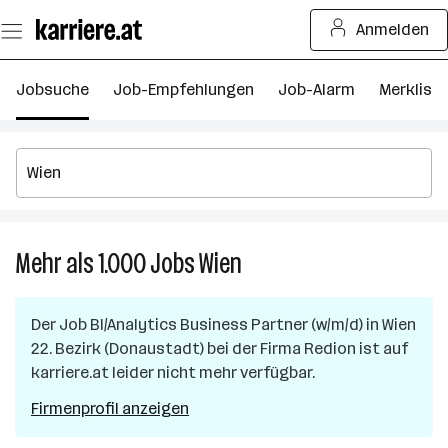
Zum
Anmelden
Seiteninhalt
springen
Jobsuche
Job-Empfehlungen
Job-Alarm
Merkliste
Mehr als 1.000
Jobs
Wien
Mehr
als
1.000
Der Job
BI/Analytics Business Partner (w/m/d)
in
Wien
Jobs
22. Bezirk (Donaustadt)
bei der Firma
Redion
ist auf
in
karriere.at leider nicht mehr verfügbar.
Wien
Firmenprofil anzeigen