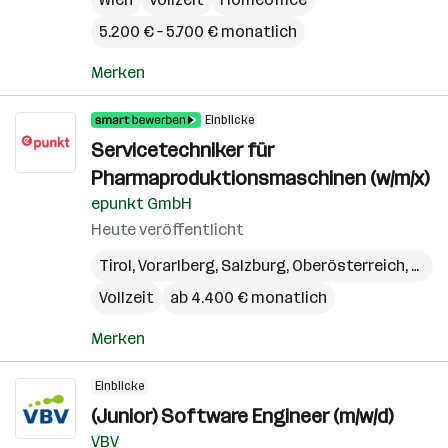
5.200 € – 5.700 € monatlich
Merken
Einblicke
Servicetechniker für
Pharmaproduktionsmaschinen (w/m/x)
epunkt GmbH
Heute veröffentlicht
Tirol
,
Vorarlberg
,
Salzburg
,
Oberösterreich
,
Kärn
Vollzeit
ab 4.400 € monatlich
Merken
Einblicke
(Junior) Software Engineer (m/w/d)
VBV