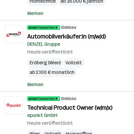
Homeoffice
ab 35.000 € jährlich
Merken
Einblicke
Automobilverkäufer:in (m/w/d)
DENZEL Gruppe
Heute veröffentlicht
Erdberg (Wien)
Vollzeit
ab 2.100 € monatlich
Merken
Einblicke
Technical Product Owner (w/m/x)
epunkt GmbH
Heute veröffentlicht
Wien
Vollzeit
Homeoffice