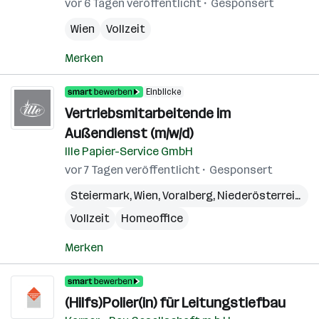
vor 6 Tagen veröffentlicht
Gesponsert
Wien
Vollzeit
Merken
Einblicke
Vertriebsmitarbeitende im
Außendienst (m/w/d)
Ille Papier-Service GmbH
vor 7 Tagen veröffentlicht
Gesponsert
Steiermark
,
Wien
,
Voralberg
,
Niederösterreich
,
B
Vollzeit
Homeoffice
Merken
(Hilfs)Polier(in) für Leitungstiefbau