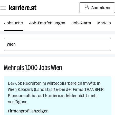
Zum
Anmelden
Seiteninhalt
springen
Jobsuche
Job-Empfehlungen
Job-Alarm
Merkliste
Mehr als 1.000
Jobs
Wien
Mehr
als
1.000
Der Job
Recruiter im whitecollarbereich (m/w/d)
in
Jobs
Wien 3. Bezirk (Landstraße)
bei der Firma
TRANSFER
in
Planconsult
ist auf karriere.at leider nicht mehr
Wien
verfügbar.
Firmenprofil anzeigen