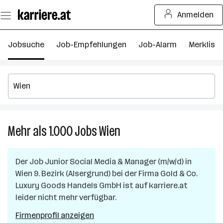
Zum
Anmelden
Seiteninhalt
springen
Jobsuche
Job-Empfehlungen
Job-Alarm
Merkliste
Mehr als 1.000
Jobs
Wien
Mehr
als
1.000
Der Job
Junior Social Media & Manager (m/w/d)
in
Jobs
Wien 9. Bezirk (Alsergrund)
bei der Firma
Gold & Co.
in
Luxury Goods Handels GmbH
ist auf karriere.at
Wien
leider nicht mehr verfügbar.
Firmenprofil anzeigen