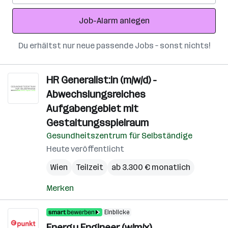
Adresse
Job-Alarm anlegen
Du erhältst nur neue passende Jobs – sonst nichts!
HR Generalist:in (m/w/d) -
Abwechslungsreiches
Aufgabengebiet mit
Gestaltungsspielraum
Gesundheitszentrum für Selbständige
Heute veröffentlicht
Wien
Teilzeit
ab 3.300 € monatlich
Merken
Einblicke
Energy Engineer (w/m/x)