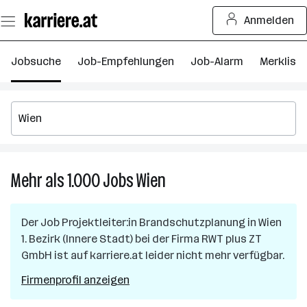
Zum
Anmelden
Seiteninhalt
springen
Jobsuche
Job-Empfehlungen
Job-Alarm
Merkliste
Mehr als 1.000
Jobs
Wien
Mehr
als
1.000
Der Job
Projektleiter:in Brandschutzplanung
in
Wien
Jobs
1. Bezirk (Innere Stadt)
bei der Firma
RWT plus ZT
in
GmbH
ist auf karriere.at leider nicht mehr verfügbar.
Wien
Firmenprofil anzeigen