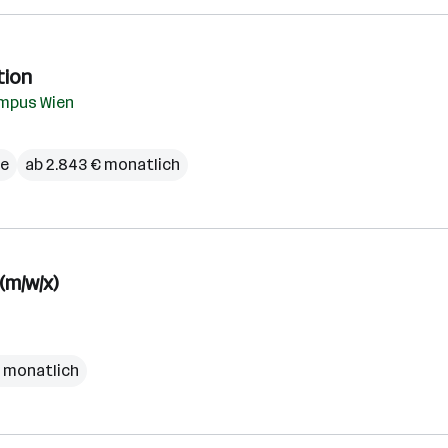
tion
mpus Wien
ce
ab 2.843 € monatlich
(m/w/x)
€ monatlich