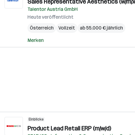
Sales Representative Aesthetics (w/m/x
Talentor Austria GmbH
Heute veröffentlicht
Österreich
Vollzeit
ab 55.000 € jährlich
Merken
Einblicke
Product Lead Retail ERP (m/w/d)