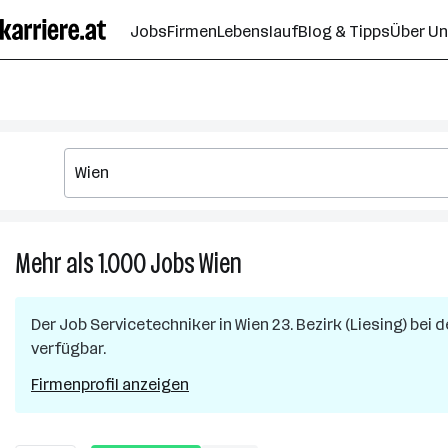
Zum
Jobs
Firmen
Lebenslauf
Blog & Tipps
Über U
Seiteninhalt
springen
Mehr als 1.000
Jobs
Wien
Mehr
als
1.000
Der Job
Servicetechniker
in
Wien 23. Bezirk (Liesing)
bei d
Jobs
verfügbar.
in
Wien
Firmenprofil anzeigen