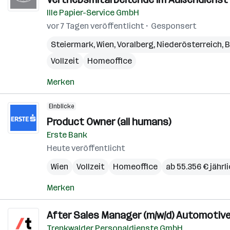
Ille Papier-Service GmbH
vor 7 Tagen veröffentlicht
Gesponsert
Steiermark
,
Wien
,
Voralberg
,
Niederösterreich
,
B
Vollzeit
Homeoffice
Merken
Einblicke
Product Owner (all humans)
Erste Bank
Heute veröffentlicht
Wien
Vollzeit
Homeoffice
ab 55.356 € jährl
Merken
After Sales Manager (m/w/d) Automotiv
Trenkwalder Personaldienste GmbH