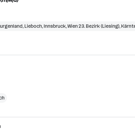
urgenland
,
Lieboch
,
Innsbruck
,
Wien 23. Bezirk (Liesing)
,
Kärnt
ich
e