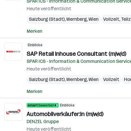
SPAR ICS – Information & Communication Servic
Heute veröffentlicht
Salzburg (Stadt)
,
Wernberg
,
Wien
Vollzeit, Teil
Merken
Einblicke
SAP Retail Inhouse Consultant (m/w/d)
SPAR ICS – Information & Communication Servic
Heute veröffentlicht
Salzburg (Stadt)
,
Wernberg
,
Wien
Vollzeit
Ho
Merken
Einblicke
Automobilverkäufer:in (m/w/d)
DENZEL Gruppe
Heute veröffentlicht