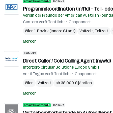
Einblicke
Programmkoordination (m/f/d) – Teil- oder
Verein der Freunde der American Austrian Found
Gestern veröffentlicht
Gesponsert
Wien 1. Bezirk (Innere Stadt)
Vollzeit, Teilzeit
Merken
Einblicke
Direct Caller / Cold Calling Agent (m/w/d)
Interzero Circular Solutions Europe GmbH
vor 6 Tagen veröffentlicht
Gesponsert
Wien
Vollzeit
ab 38.000 € jährlich
Merken
Einblicke
Vertriebsmitarbeitende im Außendienst 