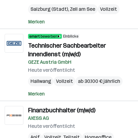
Salzburg (Stadt)
,
Zell am See
Vollzeit
Merken
Einblicke
Technischer Sachbearbeiter
Innendienst (m/w/d)
GEZE Austria GmbH
Heute veröffentlicht
Hallwang
Vollzeit
ab 30.100 € jährlich
Merken
Finanzbuchhalter (m/w/d)
AXESS AG
Heute veröffentlicht
Anif
Vollzeit, Teilzeit
Homeoffice