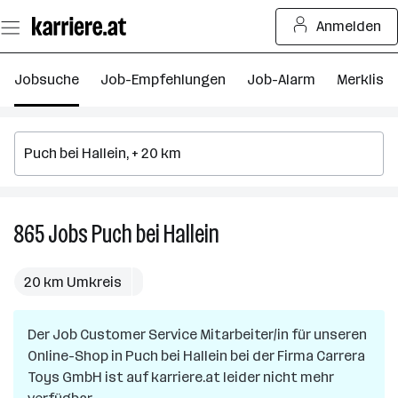
Zum
Anmelden
Seiteninhalt
springen
Jobsuche
Job-Empfehlungen
Job-Alarm
Merkliste
865
Jobs
Puch bei Hallein
865
Jobs
in
20 km Umkreis
Puch
bei
Der Job
Customer Service Mitarbeiter/in für unseren
Hallein
Online-Shop
in
Puch bei Hallein
bei der Firma
Carrera
Toys GmbH
ist auf karriere.at leider nicht mehr