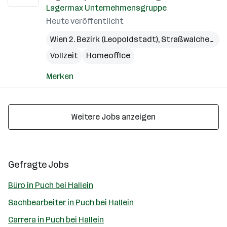
Lagermax Unternehmensgruppe
Heute veröffentlicht
Wien 2. Bezirk (Leopoldstadt)
,
Straßwalchen
,
Pr
Vollzeit
Homeoffice
Merken
Weitere Jobs anzeigen
Gefragte Jobs
Büro in Puch bei Hallein
Sachbearbeiter in Puch bei Hallein
Carrera in Puch bei Hallein