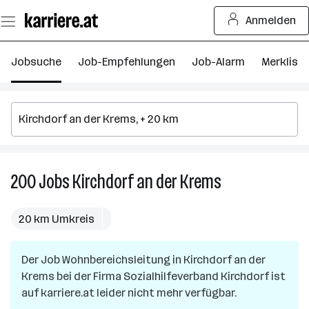
Zum
Anmelden
Seiteninhalt
springen
Jobsuche
Job-Empfehlungen
Job-Alarm
Merkliste
200
Jobs
Kirchdorf an der Krems
200
Jobs
in
20 km Umkreis
Kirchdorf
an
Der Job
Wohnbereichsleitung
in
Kirchdorf an der
der
Krems
bei der Firma
Sozialhilfeverband Kirchdorf
Krems
ist
auf karriere.at leider nicht mehr verfügbar.