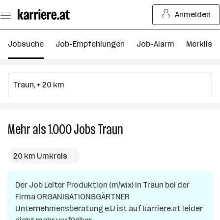
Zum
Anmelden
Seiteninhalt
springen
Jobsuche
Job-Empfehlungen
Job-Alarm
Merkliste
Mehr als 1.000
Jobs
Traun
Mehr
als
1.000
20 km Umkreis
Jobs
in
Der Job
Leiter Produktion (m/w/x)
Traun
in
Traun
bei der
Firma
ORGANISATIONSGÄRTNER
Unternehmensberatung e.U
ist auf karriere.at leider