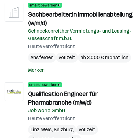
Sachbearbeiter:in Immobilienabteilung
(w/m/d)
Schneckenreither Vermietungs- und Leasing-
Gesellschaft m.b.H.
Heute veröffentlicht
Ansfelden
Vollzeit
ab 3.000 € monatlich
Merken
Qualification Engineer für
Pharmabranche (m/w/d)
Job World GmbH
Heute veröffentlicht
Linz
,
Wels
,
Salzburg
Vollzeit