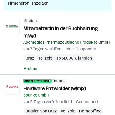
Firmenprofil anzeigen
Einblicke
Mitarbeiter:In in der Buchhaltung
m/w/d
Apomedica Pharmazeutische Produkte GmbH
vor 7 Tagen veröffentlicht
Gesponsert
Graz
Teilzeit
ab 51.000 € jährlich
Merken
Einblicke
Hardware Entwickler (w/m/x)
epunkt GmbH
vor 5 Tagen veröffentlicht
Gesponsert
Südlich von Graz
Vollzeit
Homeoffice