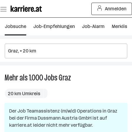
Zum
Anmelden
Seiteninhalt
springen
Jobsuche
Job-Empfehlungen
Job-Alarm
Merkliste
Mehr als 1.000
Jobs
Graz
Mehr
als
1.000
20 km Umkreis
Jobs
in
Der Job
Teamassistenz (m/w/d) Operations
Graz
in
Graz
bei der Firma
Dussmann Austria GmbH
ist auf
karriere.at leider nicht mehr verfügbar.