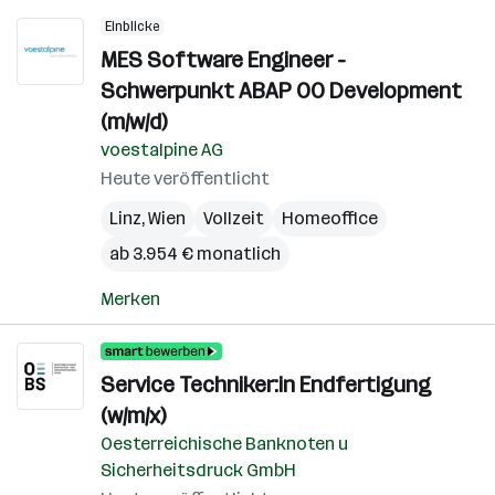
Einblicke
MES Software Engineer -
Schwerpunkt ABAP OO Development
(m/w/d)
voestalpine AG
Heute veröffentlicht
Linz
,
Wien
Vollzeit
Homeoffice
ab 3.954 € monatlich
Merken
Service Techniker:in Endfertigung
(w/m/x)
Oesterreichische Banknoten u
Sicherheitsdruck GmbH