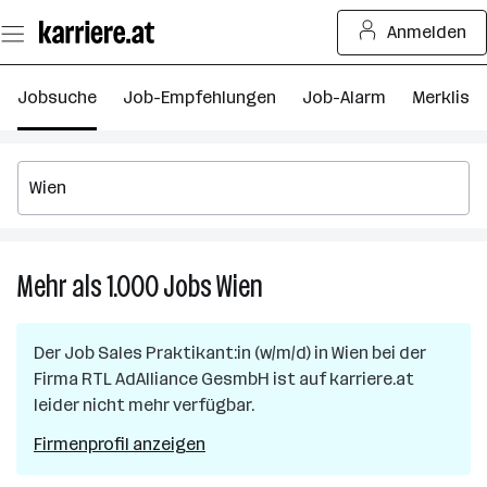
Zum
Anmelden
Seiteninhalt
springen
Jobsuche
Job-Empfehlungen
Job-Alarm
Merkliste
Mehr als 1.000
Jobs
Wien
Mehr
als
1.000
Der Job
Sales Praktikant:in (w/m/d)
in
Wien
bei der
Jobs
Firma
RTL AdAlliance GesmbH
ist auf karriere.at
in
leider nicht mehr verfügbar.
Wien
Firmenprofil anzeigen