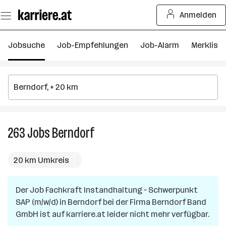
Zum
Anmelden
Seiteninhalt
springen
Jobsuche
Job-Empfehlungen
Job-Alarm
Merkliste
263
Jobs
Berndorf
263
Jobs
in
20 km Umkreis
Berndorf
Der Job
Fachkraft Instandhaltung – Schwerpunkt
SAP (m/w/d)
in
Berndorf
bei der Firma
Berndorf Band
GmbH
ist auf karriere.at leider nicht mehr verfügbar.