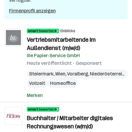
verfügbar.
Firmenprofil anzeigen
Einblicke
Vertriebsmitarbeitende im
Außendienst (m/w/d)
Ille Papier-Service GmbH
Heute veröffentlicht
Gesponsert
Steiermark
,
Wien
,
Voralberg
,
Niederösterreich
,
B
Vollzeit
Homeoffice
Merken
Buchhalter / Mitarbeiter digitales
Rechnungswesen (w/m/d)