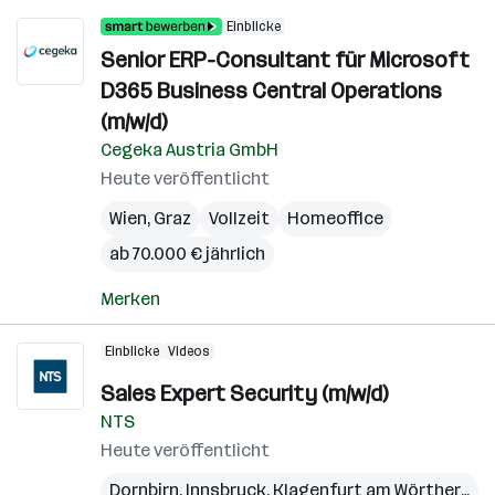
Einblicke
Senior ERP-Consultant für Microsoft
D365 Business Central Operations
(m/w/d)
Cegeka Austria GmbH
Heute veröffentlicht
Wien
,
Graz
Vollzeit
Homeoffice
ab 70.000 € jährlich
Merken
Einblicke
Videos
Sales Expert Security (m/w/d)
NTS
Heute veröffentlicht
Dornbirn
,
Innsbruck
,
Klagenfurt am Wörthersee