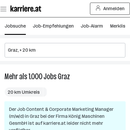
Zum
Anmelden
Seiteninhalt
springen
Jobsuche
Job-Empfehlungen
Job-Alarm
Merkliste
Mehr als 1.000
Jobs
Graz
Mehr
als
1.000
20 km Umkreis
Jobs
in
Der Job
Content & Corporate Marketing Manager
Graz
(m/w/d)
in
Graz
bei der Firma
König Maschinen
GesmbH
ist auf karriere.at leider nicht mehr