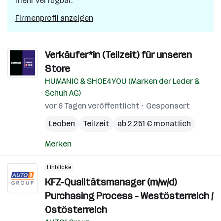
mehr verfügbar.
Firmenprofil anzeigen
Verkäufer*in (Teilzeit) für unseren
Store
HUMANIC & SHOE4YOU (Marken der Leder &
Schuh AG)
vor 6 Tagen veröffentlicht
Gesponsert
Leoben
Teilzeit
ab 2.251 € monatlich
Merken
Einblicke
KFZ-Qualitätsmanager (m/w/d)
Purchasing Process - Westösterreich /
Ostösterreich