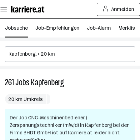
Zum
Anmelden
Seiteninhalt
springen
Jobsuche
Job-Empfehlungen
Job-Alarm
Merkliste
261
Jobs
Kapfenberg
261
Jobs
in
20 km Umkreis
Kapfenberg
Der Job
CNC-Maschinenbediener /
Zerspanungstechniker (m/w/d)
in
Kapfenberg
bei der
Firma
BHDT GmbH
ist auf karriere.at leider nicht