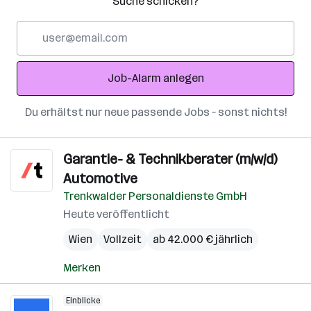
Suche schicken?
E-
Mail-
Adresse
Job-Alarm anlegen
Du erhältst nur neue passende Jobs – sonst nichts!
Garantie- & Technikberater (m/w/d)
Automotive
Trenkwalder Personaldienste GmbH
Heute veröffentlicht
Wien
Vollzeit
ab 42.000 € jährlich
Merken
Einblicke