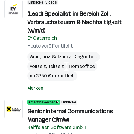
Einblicke
Videos
(Lead) Specialist im Bereich Zoll,
Verbrauchsteuern & Nachhaltigkeit
(w/m/d)
EY Österreich
Heute veröffentlicht
Wien
,
Linz
,
Salzburg
,
Klagenfurt
Vollzeit, Teilzeit
Homeoffice
ab 3.750 € monatlich
Merken
Einblicke
Senior Internal Communications
Manager (d/m/w)
Raiffeisen Software GmbH