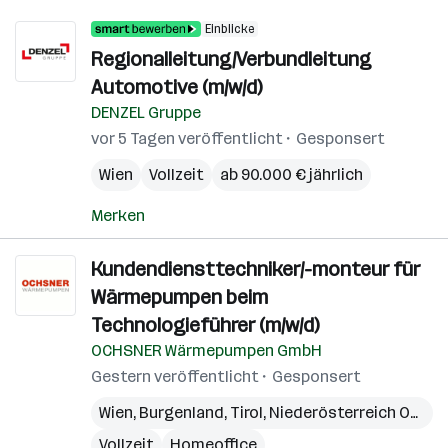
Einblicke
Regionalleitung/Verbundleitung
Automotive (m/w/d)
DENZEL Gruppe
vor 5 Tagen veröffentlicht
Gesponsert
Wien
Vollzeit
ab 90.000 € jährlich
Merken
Kundendiensttechniker/-monteur für
Wärmepumpen beim
Technologieführer (m/w/d)
OCHSNER Wärmepumpen GmbH
Gestern veröffentlicht
Gesponsert
Wien
,
Burgenland
,
Tirol
,
Niederösterreich Ost
,
O
Vollzeit
Homeoffice