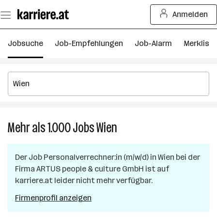
Zum
Anmelden
Seiteninhalt
springen
Jobsuche
Job-Empfehlungen
Job-Alarm
Merkliste
Mehr als 1.000
Jobs
Wien
Mehr
als
1.000
Der Job
Personalverrechner:in (m/w/d)
in
Wien
bei der
Jobs
Firma
ARTUS people & culture GmbH
ist auf
in
karriere.at leider nicht mehr verfügbar.
Wien
Firmenprofil anzeigen