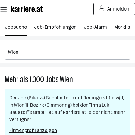
Zum
Anmelden
Seiteninhalt
springen
Jobsuche
Job-Empfehlungen
Job-Alarm
Merkliste
Mehr als 1.000
Jobs
Wien
Mehr
als
1.000
Der Job
(Bilanz-) BuchhalterIn mit Teamgeist (m/w/d)
Jobs
in
Wien 11. Bezirk (Simmering)
bei der Firma
Luki
in
Baustoffe GmbH
ist auf karriere.at leider nicht mehr
Wien
verfügbar.
Firmenprofil anzeigen