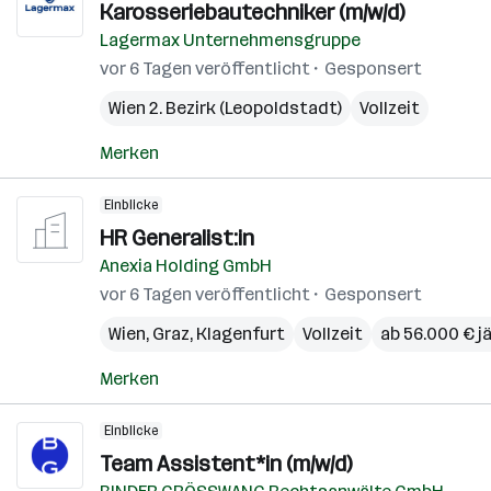
Karosseriebautechniker (m/w/d)
Lagermax Unternehmensgruppe
vor 6 Tagen veröffentlicht
Gesponsert
Wien 2. Bezirk (Leopoldstadt)
Vollzeit
Merken
Einblicke
HR Generalist:in
Anexia Holding GmbH
vor 6 Tagen veröffentlicht
Gesponsert
Wien
,
Graz
,
Klagenfurt
Vollzeit
ab 56.000 € jä
Merken
Einblicke
Team Assistent*in (m/w/d)