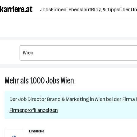
Zum
Jobs
Firmen
Lebenslauf
Blog & Tipps
Über U
Seiteninhalt
springen
Mehr als 1.000
Jobs
Wien
Mehr
als
1.000
Der Job
Director Brand & Marketing
in
Wien
bei der Firma
Jobs
in
Firmenprofil anzeigen
Wien
Einblicke