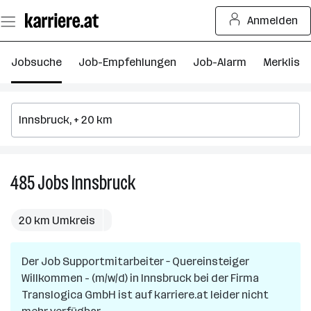
Zum
Anmelden
Seiteninhalt
springen
Jobsuche
Job-Empfehlungen
Job-Alarm
Merkliste
485
Jobs
Innsbruck
485
Jobs
in
20 km Umkreis
Innsbruck
Der Job
Supportmitarbeiter – Quereinsteiger
Willkommen - (m/w/d)
in
Innsbruck
bei der Firma
Translogica GmbH
ist auf karriere.at leider nicht