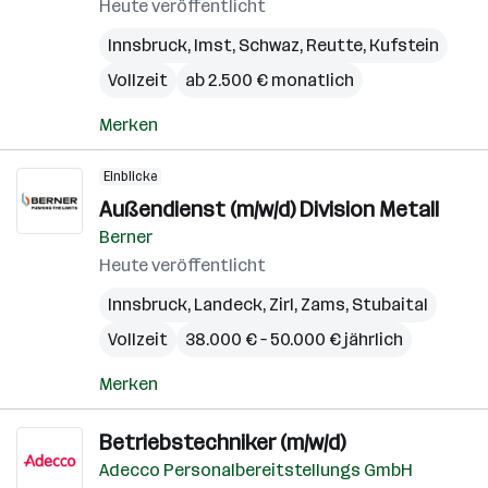
Heute veröffentlicht
Innsbruck
,
Imst
,
Schwaz
,
Reutte
,
Kufstein
Vollzeit
ab 2.500 € monatlich
Merken
Einblicke
Außendienst (m/w/d) Division Metall
Berner
Heute veröffentlicht
Innsbruck
,
Landeck
,
Zirl
,
Zams
,
Stubaital
Vollzeit
38.000 € – 50.000 € jährlich
Merken
Betriebstechniker (m/w/d)
Adecco Personalbereitstellungs GmbH