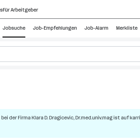
ns
Für Arbeitgeber
Jobsuche
Job-Empfehlungen
Job-Alarm
Merkliste
z
bei der Firma
Klara D. Dragicevic, Dr.med.univ.mag
ist auf karr