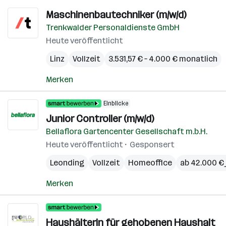
Maschinenbautechniker (m/w/d)
Trenkwalder Personaldienste GmbH
Heute veröffentlicht
Linz
Vollzeit
3.531,57 € – 4.000 € monatlich
Merken
Einblicke
Junior Controller (m/w/d)
Bellaflora Gartencenter Gesellschaft m.b.H.
Heute veröffentlicht
Gesponsert
Leonding
Vollzeit
Homeoffice
ab 42.000 € 
Merken
Haushälterin für gehobenen Haushalt