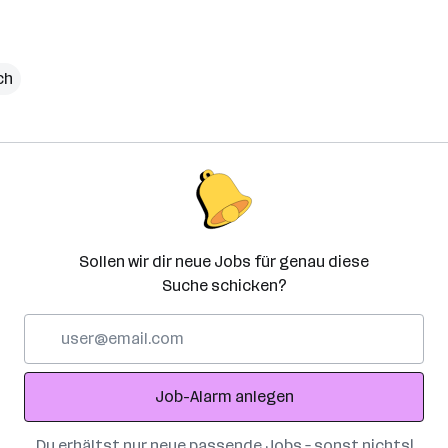
ch
Sollen wir dir neue Jobs für genau diese
Suche schicken?
E-
Mail-
Adresse
Job-Alarm anlegen
Du erhältst nur neue passende Jobs – sonst nichts!