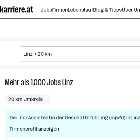
Zum
Jobs
Firmen
Lebenslauf
Blog & Tipps
Über U
Seiteninhalt
springen
Mehr als 1.000
Jobs
Linz
Mehr
als
1.000
20 km Umkreis
Jobs
in
Der Job
Assistentin der Geschäftsführung (m/w/d)
Linz
in
Lin
Firmenprofil anzeigen