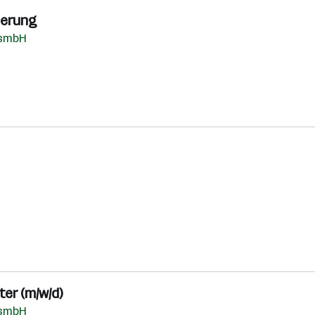
ierung
esmbH
er (m/w/d)
esmbH