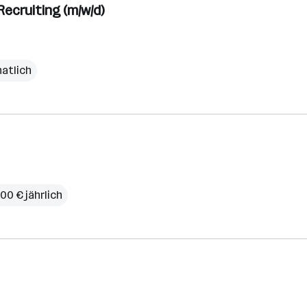
ecruiting (m/w/d)
natlich
00 € jährlich