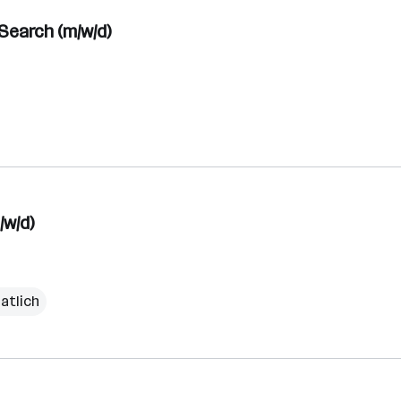
Search (m/w/d)
/w/d)
atlich