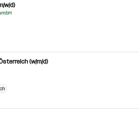
m/w/d)
esmbH
sterreich (w/m/d)
ich