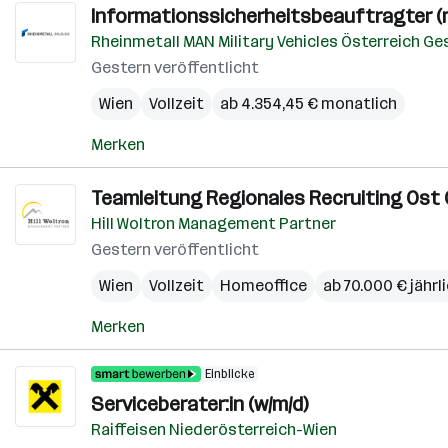
Informationssicherheitsbeauftragter (
Rheinmetall MAN Military Vehicles Österreich G
Gestern veröffentlicht
Wien
Vollzeit
ab 4.354,45 € monatlich
Merken
Teamleitung Regionales Recruiting Ost Ö
Hill Woltron Management Partner
Gestern veröffentlicht
Wien
Vollzeit
Homeoffice
ab 70.000 € jährl
Merken
Einblicke
Serviceberater:in (w/m/d)
Raiffeisen Niederösterreich-Wien