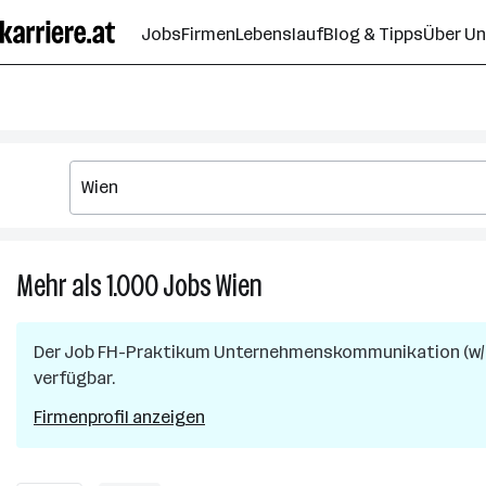
Zum
Jobs
Firmen
Lebenslauf
Blog & Tipps
Über U
Seiteninhalt
springen
Mehr als 1.000
Jobs
Wien
Mehr
als
1.000
Der Job
FH-Praktikum Unternehmenskommunikation (w/
Jobs
verfügbar.
in
Wien
Firmenprofil anzeigen