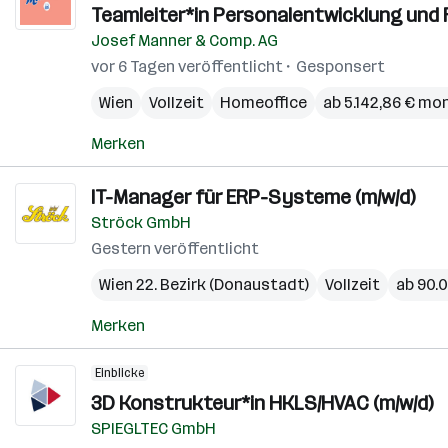
Teamleiter*in Personalentwicklung und R
Josef Manner & Comp. AG
vor 6 Tagen veröffentlicht
Gesponsert
Wien
Vollzeit
Homeoffice
ab 5.142,86 € mo
Merken
IT-Manager für ERP-Systeme (m/w/d)
Ströck GmbH
Gestern veröffentlicht
Wien 22. Bezirk (Donaustadt)
Vollzeit
ab 90.0
Merken
Einblicke
3D Konstrukteur*in HKLS/HVAC (m/w/d)
SPIEGLTEC GmbH