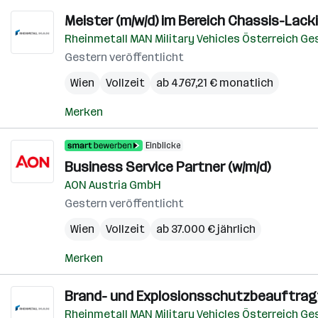
Meister (m/w/d) im Bereich Chassis-Lack
Rheinmetall MAN Military Vehicles Österreich G
Gestern veröffentlicht
Wien
Vollzeit
ab 4.767,21 € monatlich
Merken
Einblicke
Business Service Partner (w/m/d)
AON Austria GmbH
Gestern veröffentlicht
Wien
Vollzeit
ab 37.000 € jährlich
Merken
Brand- und Explosionsschutzbeauftragt
Rheinmetall MAN Military Vehicles Österreich G