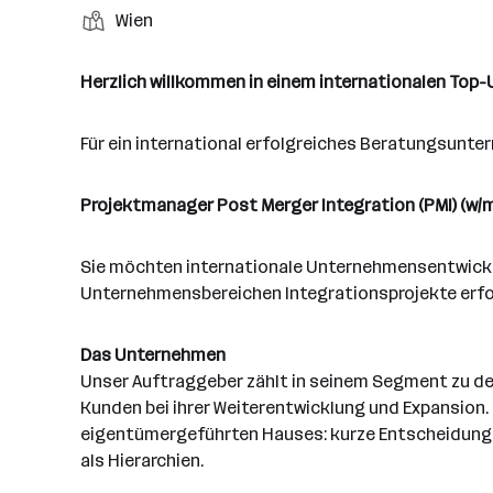
r
r
b
f
S
Wien
t
d
e
t
b
e
e
t
e
S
e
n
l
a
l
t
Herzlich willkommen in einem internationalen Top
i
e
d
n
l
e
t
e
d
l
g
Für ein international erfolgreiches Beratungsunte
r
o
l
e
r
e
b
t
Projektmanager Post Merger Integration (PMI) (w/m
n
e
e
r
Sie möchten internationale Unternehmensentwickl
Unternehmensbereichen Integrationsprojekte erf
Das Unternehmen
Unser Auftraggeber zählt in seinem Segment zu d
Kunden bei ihrer Weiterentwicklung und Expansion.
eigentümergeführten Hauses: kurze Entscheidung
als Hierarchien.