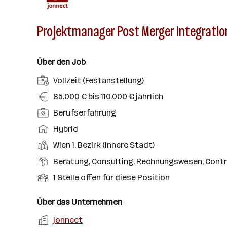
Projektmanager Post Merger Integration
Über den Job
A
Vollzeit (Festanstellung)
n
G
85.000 € bis 110.000 € jährlich
s
e
P
Berufserfahrung
t
h
o
e
A
Hybrid
a
s
l
r
l
D
Wien 1. Bezirk (Innere Stadt)
i
l
b
t
i
t
B
Beratung, Consulting, Rechnungswesen, Contro
u
e
e
i
e
n
i
O
1 Stelle offen für diese Position
n
o
r
g
t
f
s
n
u
s
s
f
Über das Unternehmen
t
s
f
a
m
e
o
A
jonnect
e
s
r
o
n