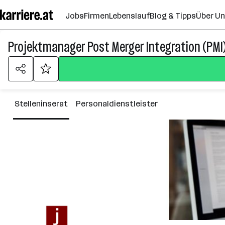
Zum
Jobs
Firmen
Lebenslauf
Blog & Tipps
Über U
Seiteninhalt
springen
Projektmanager Post Merger Integration (PMI)
Stelleninserat
Personaldienstleister