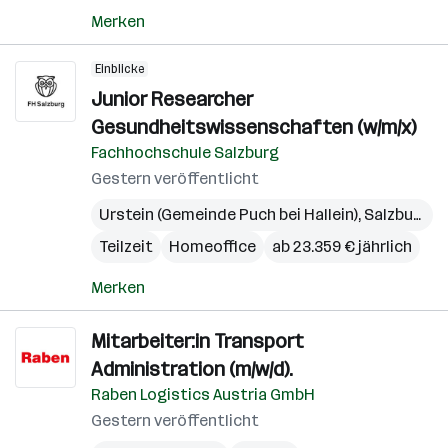
Merken
Einblicke
Junior Researcher
Gesundheitswissenschaften (w/m/x)
Fachhochschule Salzburg
Gestern veröffentlicht
Urstein (Gemeinde Puch bei Hallein)
,
Salzburg
,
S
Teilzeit
Homeoffice
ab 23.359 € jährlich
Merken
Mitarbeiter:in Transport
Administration (m/w/d).
Raben Logistics Austria GmbH
Gestern veröffentlicht