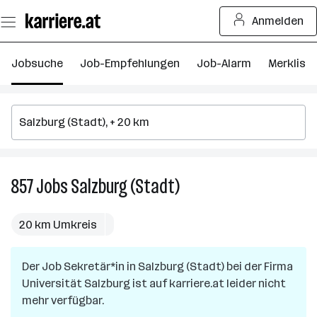
Zum
Anmelden
Seiteninhalt
springen
Jobsuche
Job-Empfehlungen
Job-Alarm
Merkliste
857
Jobs
Salzburg (Stadt)
857
Jobs
in
20 km Umkreis
Salzburg
(Stadt)
Der Job
Sekretär*in
in
Salzburg (Stadt)
bei der Firma
Universität Salzburg
ist auf karriere.at leider nicht
mehr verfügbar.