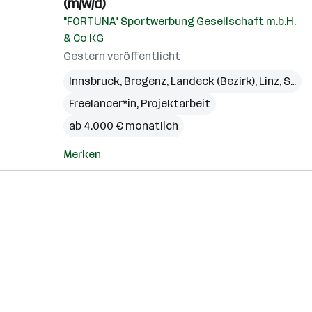
(m/w/d)
"FORTUNA" Sportwerbung Gesellschaft m.b.H.
& Co KG
Gestern veröffentlicht
Innsbruck
,
Bregenz
,
Landeck (Bezirk)
,
Linz
,
St. Pölten
Freelancer*in, Projektarbeit
ab 4.000 € monatlich
Merken