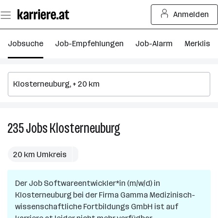
Zum
Anmelden
Seiteninhalt
springen
Jobsuche
Job-Empfehlungen
Job-Alarm
Merkliste
235
Jobs
Klosterneuburg
235
Jobs
in
20 km Umkreis
Klosterneuburg
Der Job
Softwareentwickler*in (m/w/d)
in
Klosterneuburg
bei der Firma
Gamma Medizinisch-
wissenschaftliche Fortbildungs GmbH
ist auf