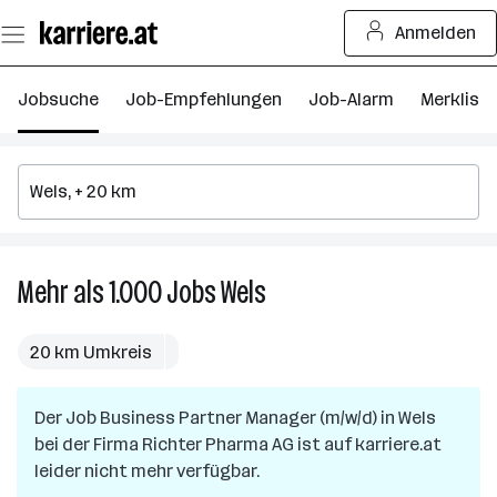
Zum
Anmelden
Seiteninhalt
springen
Jobsuche
Job-Empfehlungen
Job-Alarm
Merkliste
Mehr als 1.000
Jobs
Wels
Mehr
als
1.000
20 km Umkreis
Jobs
in
Der Job
Business Partner Manager (m/w/d)
Wels
in
Wels
bei der Firma
Richter Pharma AG
ist auf karriere.at
leider nicht mehr verfügbar.