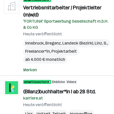
Vertriebsmitarbeiter / Projektleiter
(m/w/d)
"FORTUNA" Sportwerbung Gesellschaft m.b.H.
& Co KG
Heute veröffentlicht
Innsbruck
,
Bregenz
,
Landeck (Bezirk)
,
Linz
,
St. Pölten
Freelancer*in, Projektarbeit
ab 4.000 € monatlich
Merken
Einblicke
Videos
(Bilanz)buchhalter*In I ab 28 Std.
karriere.at
Heute veröffentlicht
Linz
Vollzeit, Teilzeit
Homeoffice