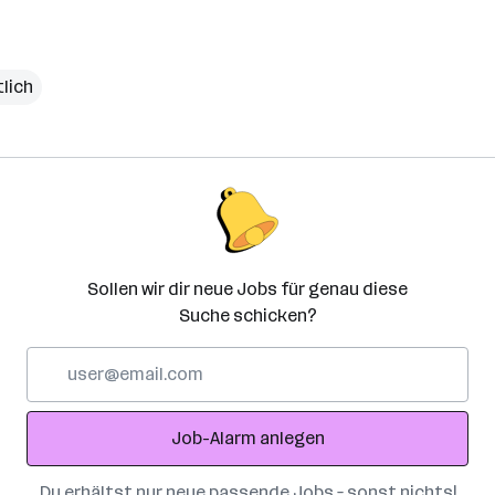
lich
Sollen wir dir neue Jobs für genau diese
Suche schicken?
E-
Mail-
Adresse
Job-Alarm anlegen
Du erhältst nur neue passende Jobs – sonst nichts!