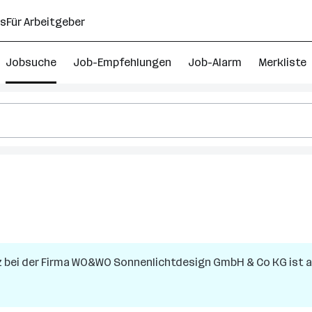
ns
Für Arbeitgeber
Jobsuche
Job-Empfehlungen
Job-Alarm
Merkliste
z
bei der Firma
WO&WO Sonnenlichtdesign GmbH & Co KG
ist a