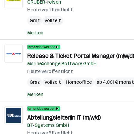
GRUBER-reisen
Heute veröffentlicht
Graz
Vollzeit
Merken
Release & Ticket Portal Manager (m/w/d)
MarineXchange Software GmbH
Heute veröffentlicht
Graz
Vollzeit
Homeoffice
ab 4.061 € monat
Merken
Abteilungsleiter/in IT (m/w/d)
BT-Systems GmbH
Heute veröffentlicht