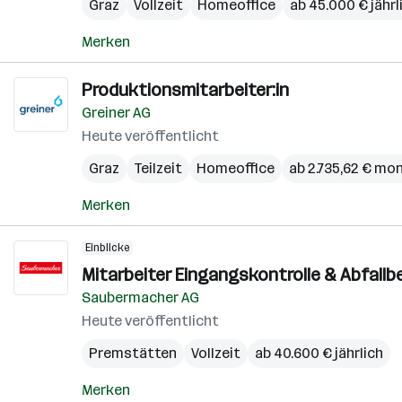
Graz
Vollzeit
Homeoffice
ab 45.000 € jährl
Merken
Produktionsmitarbeiter:in
Greiner AG
Heute veröffentlicht
Graz
Teilzeit
Homeoffice
ab 2.735,62 € mo
Merken
Einblicke
Mitarbeiter Eingangskontrolle & Abfall
Saubermacher AG
Heute veröffentlicht
Premstätten
Vollzeit
ab 40.600 € jährlich
Merken