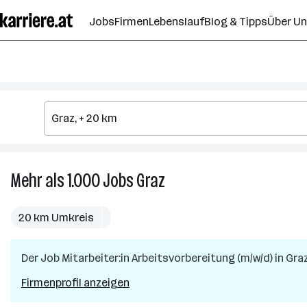
Zum
Jobs
Firmen
Lebenslauf
Blog & Tipps
Über U
Seiteninhalt
springen
Mehr als 1.000
Jobs
Graz
Mehr
als
1.000
20 km Umkreis
Jobs
in
Der Job
Mitarbeiter:in Arbeitsvorbereitung (m/w/d)
Graz
in
Gra
Firmenprofil anzeigen